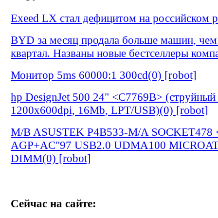
Exeed LX стал дефицитом на российском ры
BYD за месяц продала больше машин, чем 
квартал. Названы новые бестселлеры компа
Монитор 5ms 60000:1 300cd(0) [robot]
hp DesignJet 500 24" <C7769B> (струйный 
1200х600dpi, 16Mb, LPT/USB)(0) [robot]
M/B ASUSTEK P4B533-M/A SOCKET478 
AGP+AC"97 USB2.0 UDMA100 MICROA
DIMM(0) [robot]
Сейчас на сайте: