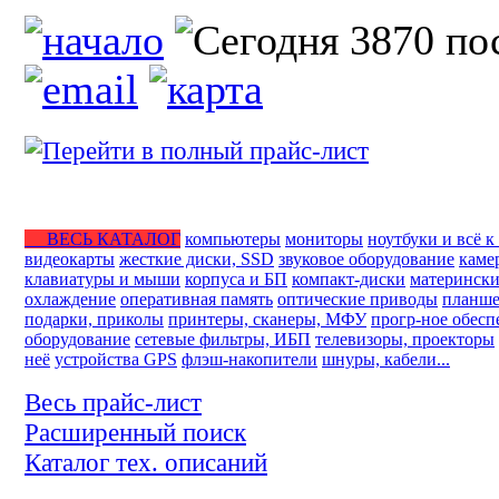
ВЕСЬ КАТАЛОГ
компьютеры
мониторы
ноутбуки и всё к
видеокарты
жесткие диски, SSD
звуковое оборудование
каме
клавиатуры и мыши
корпуса и БП
компакт-диски
матерински
охлаждение
оперативная память
оптические приводы
планше
подарки, приколы
принтеры, сканеры, МФУ
прогр-ное обесп
оборудование
сетевые фильтры, ИБП
телевизоры, проекторы
неё
устройства GPS
флэш-накопители
шнуры, кабели...
Весь прайс-лист
Расширенный поиск
Каталог тех. описаний