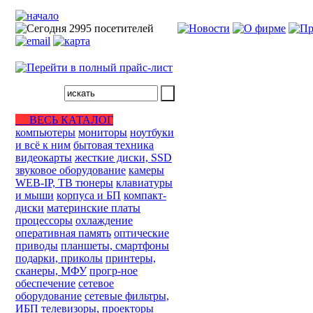
ВЕСЬ КАТАЛОГ
компьютеры
мониторы
ноутбуки
и всё к ним
бытовая техника
видеокарты
жесткие диски, SSD
звуковое оборудование
камеры
WEB-IP, ТВ тюнеры
клавиатуры
и мыши
корпуса и БП
компакт-
диски
материнские платы
процессоры
охлаждение
оперативная память
оптические
приводы
планшеты, смартфоны
подарки, приколы
принтеры,
сканеры, МФУ
прогр-ное
обеспечение
сетевое
оборудование
сетевые фильтры,
ИБП
телевизоры, проекторы