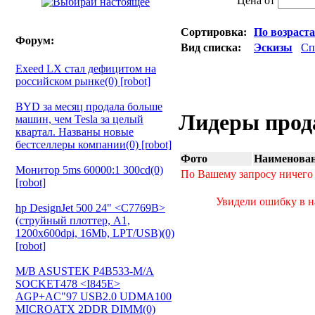
Цена от
Сортировка:
По возраст
Форум:
Вид списка:
Эскизы
Сп
Exeed LX стал дефицитом на
российском рынке(0) [robot]
BYD за месяц продала больше
Лидеры прод
машин, чем Tesla за целый
квартал. Названы новые
бестселлеры компании(0) [robot]
Фото
Наименован
Монитор 5ms 60000:1 300cd(0)
По Вашему запросу ничего 
[robot]
Увидели ошибку в на
hp DesignJet 500 24" <C7769B>
(струйный плоттер, A1,
1200х600dpi, 16Mb, LPT/USB)(0)
[robot]
M/B ASUSTEK P4B533-M/A
SOCKET478 <I845E>
AGP+AC"97 USB2.0 UDMA100
MICROATX 2DDR DIMM(0)