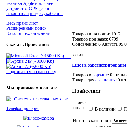
техника Apple и для неё
устройства GPS
флэш-
накопители
шнуры, кабели...
Весь прайс-лист
Расширенный поиск
Каталог тех. описаний
Товаров в наличии:
1912
Товаров под заказ:
6799
Обновление:
6 Августа 05:0
Скачать Прайс-лист:
Ещё не зарегистрированы
Подписаться на рассылку
Товаров в
корзине
:
0 шт.
на
Товары для
сравнения
:
0
шт
Мы принимаем к оплате:
Прайс-лист
Поиск
товара:
Телефон доверия
В наличии
П
Искать в категории