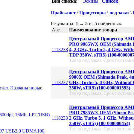
Вид списка:
Эскизы
Список
Прайс-лист
\
Процессоры
\
под заказ
\
Результаты:
1
→
5
из
5
найденных.
Арт.
Наименование товара
Центральный Процессор AM
PRO 9965WX OEM (Shimada Pe
1118238
4, 2 GHz, Turbo 5, 4 GHz, Wit
TDP 350W, sTR5) (100-0000007
Товар под заказ. Срок поставки
Центральный Процессор AM
9980X OEM (Shimada Peak, 4nm
1118237
GHz, Turbo 5, 4 GHz, Without
ртал. Названы новые
350W, sTR5) (100-000001593)
Товар под заказ. Срок поставки
Центральный Процессор AM
PRO 7985WX OEM (Storm Peak,
х600dpi, 16Mb, LPT/USB)
1118233
2 GHz, Turbo 5, 1 GHz, Witho
350W, sTR5) (100-000000454)
Товар под заказ. Срок поставки
97 USB2.0 UDMA100