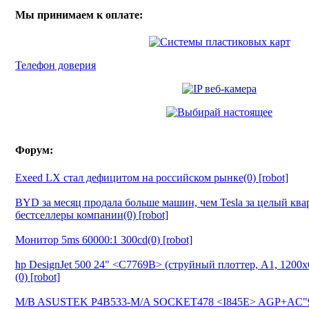
Мы принимаем к оплате:
Телефон доверия
Форум:
Exeed LX стал дефицитом на российском рынке(0) [robot]
BYD за месяц продала больше машин, чем Tesla за целый ква
бестселлеры компании(0) [robot]
Монитор 5ms 60000:1 300cd(0) [robot]
hp DesignJet 500 24" <C7769B> (струйный плоттер, A1, 1200
(0) [robot]
M/B ASUSTEK P4B533-M/A SOCKET478 <I845E> AGP+AC"