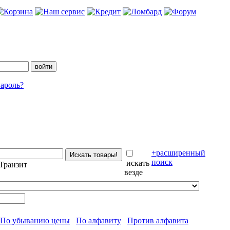
ароль?
+расширенный
поиск
искать
Транзит
везде
По убыванию цены
По алфавиту
Против алфавита