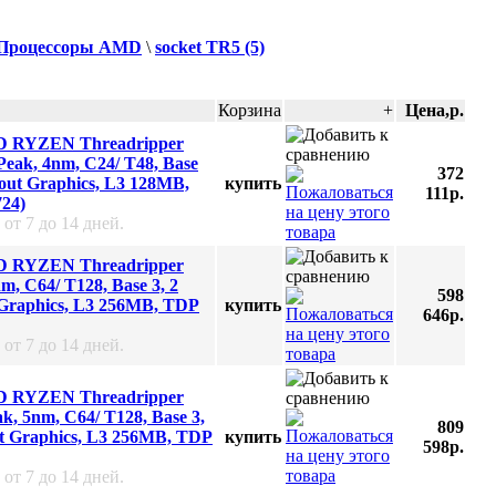
Процессоры AMD
\
socket TR5 (5)
Корзина
+
Цена,p.
D RYZEN Threadripper
ak, 4nm, C24/ T48, Base
372
hout Graphics, L3 128MB,
купить
111p.
24)
 от 7 до 14 дней.
D RYZEN Threadripper
, C64/ T128, Base 3, 2
598
 Graphics, L3 256MB, TDP
купить
646p.
 от 7 до 14 дней.
D RYZEN Threadripper
 5nm, C64/ T128, Base 3,
809
ut Graphics, L3 256MB, TDP
купить
598p.
 от 7 до 14 дней.