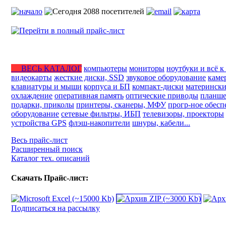
ВЕСЬ КАТАЛОГ
компьютеры
мониторы
ноутбуки и всё к
видеокарты
жесткие диски, SSD
звуковое оборудование
каме
клавиатуры и мыши
корпуса и БП
компакт-диски
матерински
охлаждение
оперативная память
оптические приводы
планше
подарки, приколы
принтеры, сканеры, МФУ
прогр-ное обесп
оборудование
сетевые фильтры, ИБП
телевизоры, проекторы
устройства GPS
флэш-накопители
шнуры, кабели...
Весь прайс-лист
Расширенный поиск
Каталог тех. описаний
Скачать Прайс-лист:
Подписаться на рассылку