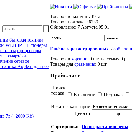
Товаров в наличии:
1912
Товаров под заказ:
6739
Обновление:
7 Августа 05:01
 ним
бытовая техника
ры WEB-IP, ТВ тюнеры
Ещё не зарегистрированы?
/
Забыли п
е платы
процессоры
ты, смартфоны
Товаров в
корзине
:
0 шт.
на сумму
0 р.
ечение
сетевое
Товары для
сравнения
:
0
шт.
техника Apple и для неё
Прайс-лист
Поиск
товара:
В наличии
Под заказ
Искать в категории
Цена от
до
Сортировка:
По возрастанию цены