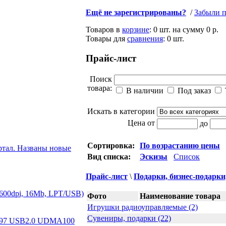
Ещё не зарегистрированы?
/
Забыли п
Товаров в
корзине
:
0 шт.
на сумму
0 р.
Товары для
сравнения
:
0
шт.
Прайс-лист
Поиск
товара:
В наличии
Под заказ
Искать в категории
Цена от
до
Сортировка:
По возрастанию цены
ртал. Названы новые
Вид списка:
Эскизы
Список
Прайс-лист
\
Подарки, бизнес-подарк
х600dpi, 16Mb, LPT/USB)
Фото
Наименование товара
Игрушки радиоуправляемые (2)
Сувениры, подарки (22)
97 USB2.0 UDMA100