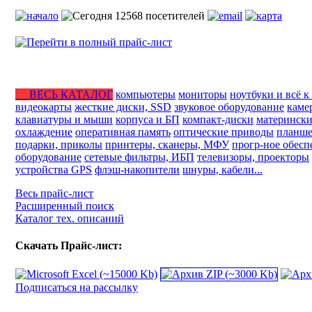
ВЕСЬ КАТАЛОГ
компьютеры
мониторы
ноутбуки и всё к
видеокарты
жесткие диски, SSD
звуковое оборудование
каме
клавиатуры и мыши
корпуса и БП
компакт-диски
матерински
охлаждение
оперативная память
оптические приводы
планше
подарки, приколы
принтеры, сканеры, МФУ
прогр-ное обесп
оборудование
сетевые фильтры, ИБП
телевизоры, проекторы
устройства GPS
флэш-накопители
шнуры, кабели...
Весь прайс-лист
Расширенный поиск
Каталог тех. описаний
Скачать Прайс-лист:
Подписаться на рассылку