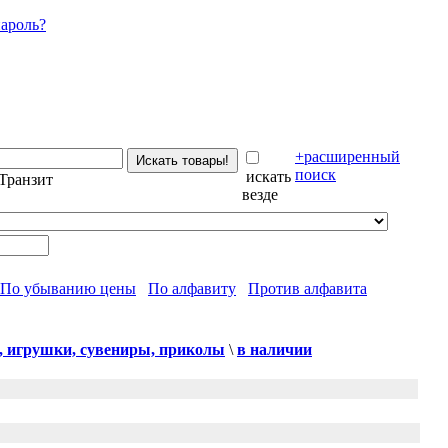
ароль?
+расширенный
поиск
искать
Транзит
везде
По убыванию цены
По алфавиту
Против алфавита
и, игрушки, сувениры, приколы
\
в наличии