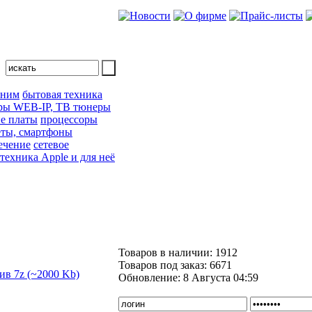
 ним
бытовая техника
ры WEB-IP, ТВ тюнеры
е платы
процессоры
ты, смартфоны
ечение
сетевое
техника Apple и для неё
Товаров в наличии:
1912
Товаров под заказ:
6671
Обновление:
8 Августа 04:59