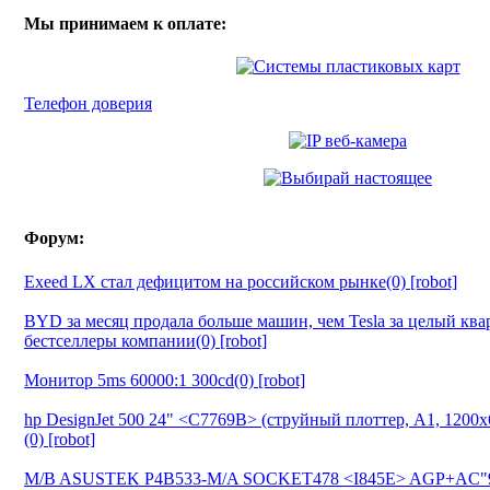
Мы принимаем к оплате:
Телефон доверия
Форум:
Exeed LX стал дефицитом на российском рынке(0) [robot]
BYD за месяц продала больше машин, чем Tesla за целый ква
бестселлеры компании(0) [robot]
Монитор 5ms 60000:1 300cd(0) [robot]
hp DesignJet 500 24" <C7769B> (струйный плоттер, A1, 1200
(0) [robot]
M/B ASUSTEK P4B533-M/A SOCKET478 <I845E> AGP+AC"