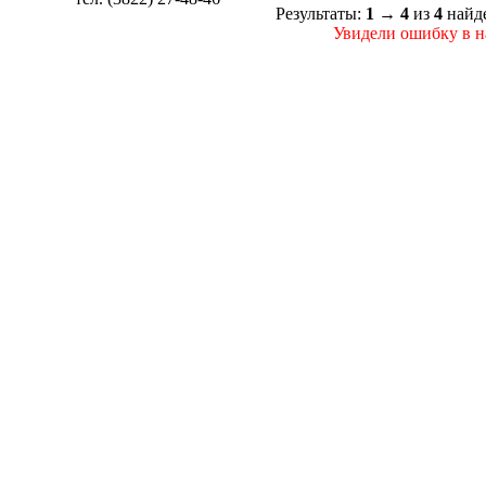
Результаты:
1
→
4
из
4
найд
Увидели ошибку в на