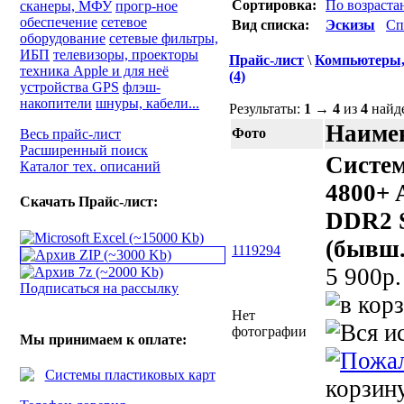
Сортировка:
По возраст
сканеры, МФУ
прогр-ное
обеспечение
сетевое
Вид списка:
Эскизы
Сп
оборудование
сетевые фильтры,
ИБП
телевизоры, проекторы
Прайс-лист
\
Компьютеры, 
техника Apple и для неё
(4)
устройства GPS
флэш-
накопители
шнуры, кабели...
Результаты:
1
→
4
из
4
найд
Наимен
Фото
Весь прайс-лист
Расширенный поиск
Сиcтем
Каталог тех. описаний
4800+
Скачать Прайс-лист:
DDR2 
(бывш.
1119294
5 900p.
Подписаться на рассылку
Нет
фотографии
Мы принимаем к оплате:
корзин