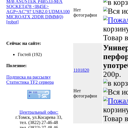
M/B ASUSTEK P4B533-M/A
SOCKET478 <I845E>
Нет
AGP+AC"97 USB2.0 UDMA100
фотографии
MICROATX 2DDR DIMM(0)
[robot]
корзин
Товар в
Сейчас на сайте:
Универ
Гостей (192)
перфор
употре
Полезное:
1101820
200p.
Подписка на рассылку
Статистика TF2 сервера
Нет
фотографии
корзин
Центральный офис:
Товар в
г.Томск, ул.Косарева 33,
тел. (3822) 27-46-48
тел. (3822) 27-48-46