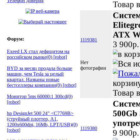
Телефон доверия
Товар в
Систе
Elite
ATX Wi
Форум:
1119381
3 900p.
Exeed LX стал дефицитом на
российском рынке(0) [robot]
Нет
фотографии
BYD за месяц продала больше
машин, чем Tesla за целый
квартал. Названы новые
корзин
бестселлеры компании(0) [robot]
Товар в
Монитор 5ms 60000:1 300cd(0)
Систем
[robot]
500Gb 
hp DesignJet 500 24" <C7769B>
(струйный плоттер, A1,
употре
1200х600dpi, 16Mb, LPT/USB)(0)
1119380
[robot]
9 900p.