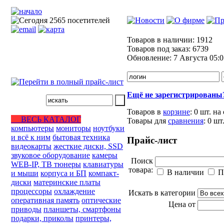
Товаров в наличии:
1912
Товаров под заказ:
6739
Обновление:
7 Августа 05:0
Ещё не зарегистрированы
Товаров в
корзине
:
0 шт.
на
ВЕСЬ КАТАЛОГ
Товары для
сравнения
:
0
шт
компьютеры
мониторы
ноутбуки
и всё к ним
бытовая техника
Прайс-лист
видеокарты
жесткие диски, SSD
звуковое оборудование
камеры
Поиск
WEB-IP, ТВ тюнеры
клавиатуры
товара:
В наличии
П
и мыши
корпуса и БП
компакт-
диски
материнские платы
процессоры
охлаждение
Искать в категории
оперативная память
оптические
Цена от
приводы
планшеты, смартфоны
подарки, приколы
принтеры,