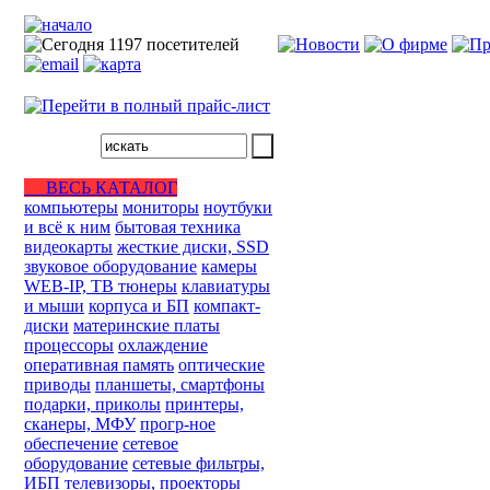
ВЕСЬ КАТАЛОГ
компьютеры
мониторы
ноутбуки
и всё к ним
бытовая техника
видеокарты
жесткие диски, SSD
звуковое оборудование
камеры
WEB-IP, ТВ тюнеры
клавиатуры
и мыши
корпуса и БП
компакт-
диски
материнские платы
процессоры
охлаждение
оперативная память
оптические
приводы
планшеты, смартфоны
подарки, приколы
принтеры,
сканеры, МФУ
прогр-ное
обеспечение
сетевое
оборудование
сетевые фильтры,
ИБП
телевизоры, проекторы