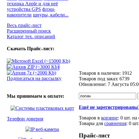
техника Apple и для неё
устройства GPS
флэш-
накопители
шнуры, кабели...
Весь прайс-лист
Расширенный поиск
Каталог тех. описаний
Скачать Прайс-лист:
Товаров в наличии:
1912
Подписаться на рассылку
Товаров под заказ:
6739
Обновление:
7 Августа 05:0
Мы принимаем к оплате:
Ещё не зарегистрированы
Товаров в
корзине
:
0 шт.
на
Телефон доверия
Товары для
сравнения
:
0
шт
Прайс-лист