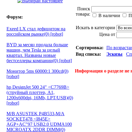
Поиск
товара:
В наличии
П
Форум:
Искать в категории
Exeed LX стал дефицитом на
российском рынке(0) [robot]
Цена от
BYD за месяц продала больше
Сортировка:
По возраст
машин, чем Tesla за целый
Вид списка:
Эскизы
Сп
квартал. Названы новые
бестселлеры компании(0) [robot]
Информация о разделе не 
Монитор 5ms 60000:1 300cd(0)
[robot]
hp DesignJet 500 24" <C7769B>
(струйный плоттер, A1,
1200х600dpi, 16Mb, LPT/USB)(0)
[robot]
M/B ASUSTEK P4B533-M/A
SOCKET478 <I845E>
AGP+AC"97 USB2.0 UDMA100
MICROATX 2DDR DIMM(0)