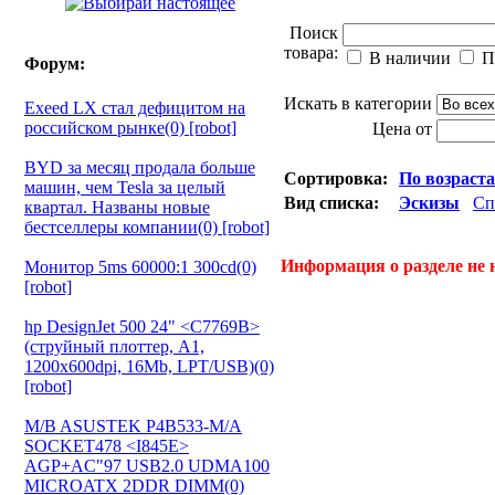
Поиск
товара:
В наличии
П
Форум:
Искать в категории
Exeed LX стал дефицитом на
российском рынке(0) [robot]
Цена от
BYD за месяц продала больше
Сортировка:
По возраст
машин, чем Tesla за целый
Вид списка:
Эскизы
Сп
квартал. Названы новые
бестселлеры компании(0) [robot]
Информация о разделе не 
Монитор 5ms 60000:1 300cd(0)
[robot]
hp DesignJet 500 24" <C7769B>
(струйный плоттер, A1,
1200х600dpi, 16Mb, LPT/USB)(0)
[robot]
M/B ASUSTEK P4B533-M/A
SOCKET478 <I845E>
AGP+AC"97 USB2.0 UDMA100
MICROATX 2DDR DIMM(0)