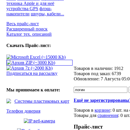
техника Apple и для неё
устройства GPS
флэш-
накопители
шнуры, кабели...
Весь прайс-лист
Расширенный поиск
Каталог тех. описаний
Скачать Прайс-лист:
Товаров в наличии:
1912
Подписаться на рассылку
Товаров под заказ:
6739
Обновление:
7 Августа 05:0
Мы принимаем к оплате:
Ещё не зарегистрированы
Товаров в
корзине
:
0 шт.
на
Телефон доверия
Товары для
сравнения
:
0
шт
Прайс-лист