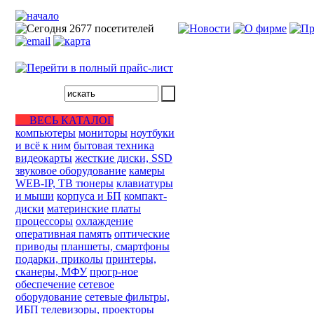
ВЕСЬ КАТАЛОГ
компьютеры
мониторы
ноутбуки
и всё к ним
бытовая техника
видеокарты
жесткие диски, SSD
звуковое оборудование
камеры
WEB-IP, ТВ тюнеры
клавиатуры
и мыши
корпуса и БП
компакт-
диски
материнские платы
процессоры
охлаждение
оперативная память
оптические
приводы
планшеты, смартфоны
подарки, приколы
принтеры,
сканеры, МФУ
прогр-ное
обеспечение
сетевое
оборудование
сетевые фильтры,
ИБП
телевизоры, проекторы