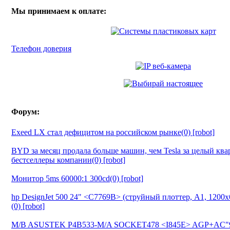
Мы принимаем к оплате:
Телефон доверия
Форум:
Exeed LX стал дефицитом на российском рынке(0) [robot]
BYD за месяц продала больше машин, чем Tesla за целый ква
бестселлеры компании(0) [robot]
Монитор 5ms 60000:1 300cd(0) [robot]
hp DesignJet 500 24" <C7769B> (струйный плоттер, A1, 1200
(0) [robot]
M/B ASUSTEK P4B533-M/A SOCKET478 <I845E> AGP+AC"