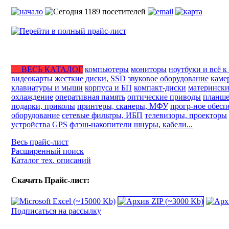
ВЕСЬ КАТАЛОГ
компьютеры
мониторы
ноутбуки и всё к
видеокарты
жесткие диски, SSD
звуковое оборудование
каме
клавиатуры и мыши
корпуса и БП
компакт-диски
матерински
охлаждение
оперативная память
оптические приводы
планше
подарки, приколы
принтеры, сканеры, МФУ
прогр-ное обесп
оборудование
сетевые фильтры, ИБП
телевизоры, проекторы
устройства GPS
флэш-накопители
шнуры, кабели...
Весь прайс-лист
Расширенный поиск
Каталог тех. описаний
Скачать Прайс-лист:
Подписаться на рассылку