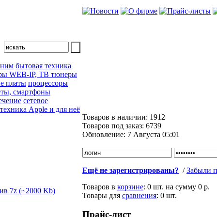
 ним
бытовая техника
ры WEB-IP, ТВ тюнеры
е платы
процессоры
ты, смартфоны
ечение
сетевое
техника Apple и для неё
Товаров в наличии:
1912
Товаров под заказ:
6739
Обновление:
7 Августа 05:01
Ещё не зарегистрированы?
/
Забыли п
Товаров в
корзине
:
0 шт.
на сумму
0 р.
Товары для
сравнения
:
0
шт.
Прайс-лист