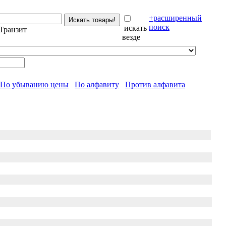
+расширенный
поиск
искать
Транзит
везде
По убыванию цены
По алфавиту
Против алфавита