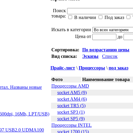
Поиск
товара:
В наличии
Под заказ
Искать в категории
Цена от
до
Сортировка:
По возрастанию цены
Вид списка:
Эскизы
Список
Прайс-лист
\
Процессоры
\
под заказ
Фото
Наименование товара
Процессоры AMD
ртал. Названы новые
socket AM5 (9)
socket AM4 (6)
socket TR5 (5)
socket SP3 (1)
х600dpi, 16Mb, LPT/USB)
socket SP5 (9)
Процессоры INTEL
97 USB2.0 UDMA100
socket 1700 (15)