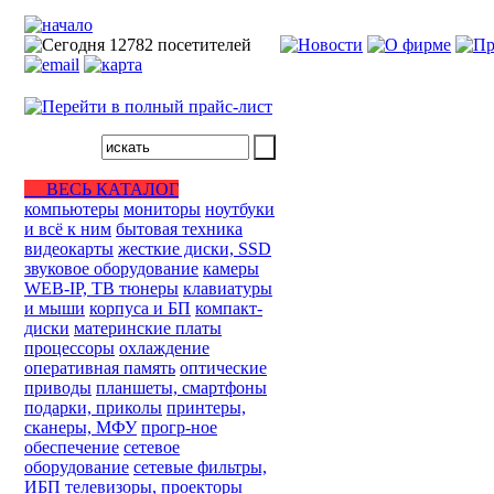
ВЕСЬ КАТАЛОГ
компьютеры
мониторы
ноутбуки
и всё к ним
бытовая техника
видеокарты
жесткие диски, SSD
звуковое оборудование
камеры
WEB-IP, ТВ тюнеры
клавиатуры
и мыши
корпуса и БП
компакт-
диски
материнские платы
процессоры
охлаждение
оперативная память
оптические
приводы
планшеты, смартфоны
подарки, приколы
принтеры,
сканеры, МФУ
прогр-ное
обеспечение
сетевое
оборудование
сетевые фильтры,
ИБП
телевизоры, проекторы