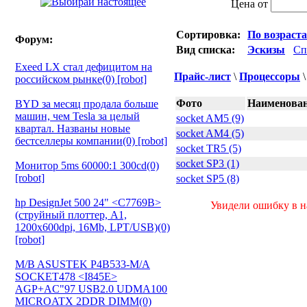
Цена от
Сортировка:
По возраст
Форум:
Вид списка:
Эскизы
Сп
Exeed LX стал дефицитом на
Прайс-лист
\
Процессоры
российском рынке(0) [robot]
Фото
Наименован
BYD за месяц продала больше
машин, чем Tesla за целый
socket AM5 (9)
квартал. Названы новые
socket AM4 (5)
бестселлеры компании(0) [robot]
socket TR5 (5)
socket SP3 (1)
Монитор 5ms 60000:1 300cd(0)
[robot]
socket SP5 (8)
hp DesignJet 500 24" <C7769B>
Увидели ошибку в на
(струйный плоттер, A1,
1200х600dpi, 16Mb, LPT/USB)(0)
[robot]
M/B ASUSTEK P4B533-M/A
SOCKET478 <I845E>
AGP+AC"97 USB2.0 UDMA100
MICROATX 2DDR DIMM(0)