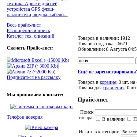
техника Apple и для неё
устройства GPS
флэш-
накопители
шнуры, кабели...
Весь прайс-лист
Расширенный поиск
Каталог тех. описаний
Товаров в наличии:
1912
Товаров под заказ:
6671
Скачать Прайс-лист:
Обновление:
8 Августа 04:5
Ещё не зарегистрированы
Подписаться на рассылку
Товаров в
корзине
:
0 шт.
на
Товары для
сравнения
:
0
шт
Мы принимаем к оплате:
Прайс-лист
Поиск
Телефон доверия
товара:
В наличии
П
Искать в категории