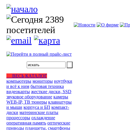
ВЕСЬ КАТАЛОГ
компьютеры
мониторы
ноутбуки
и всё к ним
бытовая техника
видеокарты
жесткие диски, SSD
звуковое оборудование
камеры
WEB-IP, ТВ тюнеры
клавиатуры
и мыши
корпуса и БП
компакт-
диски
материнские платы
процессоры
охлаждение
оперативная память
оптические
приводы
планшеты, смартфоны