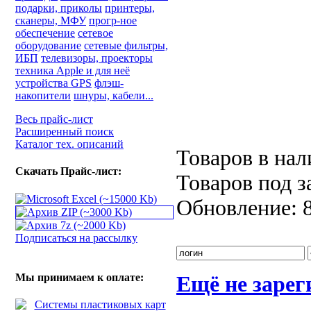
подарки, приколы
принтеры,
сканеры, МФУ
прогр-ное
обеспечение
сетевое
оборудование
сетевые фильтры,
ИБП
телевизоры, проекторы
техника Apple и для неё
устройства GPS
флэш-
накопители
шнуры, кабели...
Весь прайс-лист
Расширенный поиск
Каталог тех. описаний
Товаров в на
Скачать Прайс-лист:
Товаров под з
Обновление:
Подписаться на рассылку
Мы принимаем к оплате:
Ещё не заре