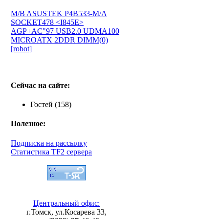
M/B ASUSTEK P4B533-M/A
SOCKET478 <I845E>
AGP+AC"97 USB2.0 UDMA100
MICROATX 2DDR DIMM(0)
[robot]
Сейчас на сайте:
Гостей (158)
Полезное:
Подписка на рассылку
Статистика TF2 сервера
Центральный офис:
г.Томск, ул.Косарева 33,