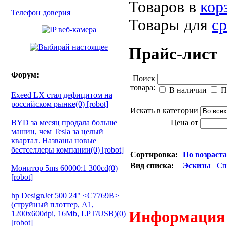
Товаров в
кор
Телефон доверия
Товары для
с
Прайс-лист
Форум:
Поиск
товара:
В наличии
П
Exeed LX стал дефицитом на
российском рынке(0) [robot]
Искать в категории
BYD за месяц продала больше
Цена от
машин, чем Tesla за целый
квартал. Названы новые
бестселлеры компании(0) [robot]
Сортировка:
По возраст
Вид списка:
Эскизы
Сп
Монитор 5ms 60000:1 300cd(0)
[robot]
hp DesignJet 500 24" <C7769B>
(струйный плоттер, A1,
Информация о
1200х600dpi, 16Mb, LPT/USB)(0)
[robot]