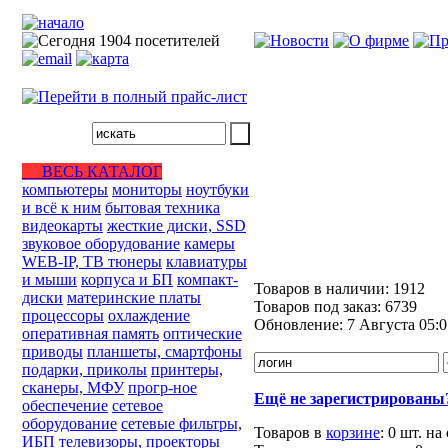
ВЕСЬ КАТАЛОГ
компьютеры
мониторы
ноутбуки
и всё к ним
бытовая техника
видеокарты
жесткие диски, SSD
звуковое оборудование
камеры
WEB-IP, ТВ тюнеры
клавиатуры
и мыши
корпуса и БП
компакт-
Товаров в наличии:
1912
диски
материнские платы
Товаров под заказ:
6739
процессоры
охлаждение
Обновление:
7 Августа 05:0
оперативная память
оптические
приводы
планшеты, смартфоны
подарки, приколы
принтеры,
сканеры, МФУ
прогр-ное
Ещё не зарегистрированы
обеспечение
сетевое
оборудование
сетевые фильтры,
Товаров в
корзине
:
0 шт.
на
ИБП
телевизоры, проекторы