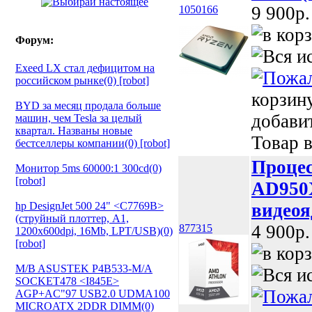
9 900p.
1050166
Форум:
Exeed LX стал дефицитом на
российском рынке(0) [robot]
корзин
BYD за месяц продала больше
добави
машин, чем Tesla за целый
квартал. Названы новые
Товар в
бестселлеры компании(0) [robot]
Процес
Монитор 5ms 60000:1 300cd(0)
[robot]
AD950
hp DesignJet 500 24" <C7769B>
видеоя
(струйный плоттер, A1,
4 900p.
877315
1200х600dpi, 16Mb, LPT/USB)(0)
[robot]
M/B ASUSTEK P4B533-M/A
SOCKET478 <I845E>
AGP+AC"97 USB2.0 UDMA100
MICROATX 2DDR DIMM(0)