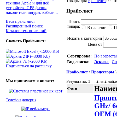
Товары для
сравнения
:
0
шт
техника Apple и для неё
устройства GPS
флэш-
Прайс-лист
накопители
шнуры, кабели...
Весь прайс-лист
Поиск
Расширенный поиск
товара:
В наличии
П
Каталог тех. описаний
Искать в категории
Скачать Прайс-лист:
Цена от
Сортировка:
По возраст
Вид списка:
Эскизы
Сп
Подписаться на рассылку
Прайс-лист
\
Процессоры
Мы принимаем к оплате:
Результаты:
1
→
2
из
2
найд
Наимен
Фото
Процес
Телефон доверия
GHz/ 6
OEM (б