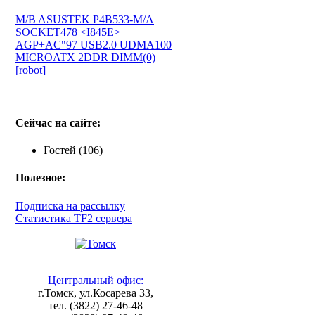
M/B ASUSTEK P4B533-M/A
SOCKET478 <I845E>
AGP+AC"97 USB2.0 UDMA100
MICROATX 2DDR DIMM(0)
[robot]
Сейчас на сайте:
Гостей (106)
Полезное:
Подписка на рассылку
Статистика TF2 сервера
Центральный офис:
г.Томск, ул.Косарева 33,
тел. (3822) 27-46-48