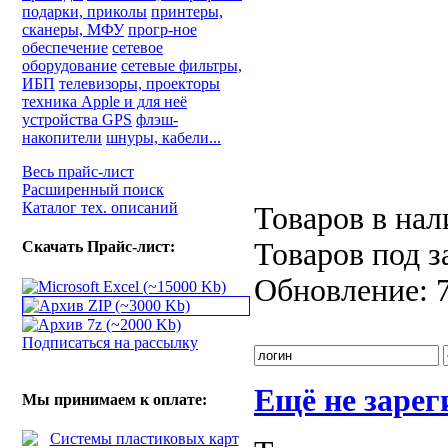
подарки, приколы
принтеры,
сканеры, МФУ
прогр-ное
обеспечение
сетевое
оборудование
сетевые фильтры,
ИБП
телевизоры, проекторы
техника Apple и для неё
устройства GPS
флэш-
накопители
шнуры, кабели...
Весь прайс-лист
Расширенный поиск
Каталог тех. описаний
Товаров в на
Товаров под з
Скачать Прайс-лист:
Обновление:
Подписаться на рассылку
Ещё не заре
Мы принимаем к оплате: