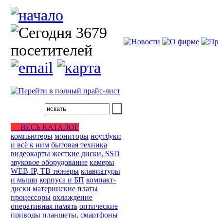
ВЕСЬ КАТАЛОГ
компьютеры
мониторы
ноутбуки
и всё к ним
бытовая техника
видеокарты
жесткие диски, SSD
звуковое оборудование
камеры
WEB-IP, ТВ тюнеры
клавиатуры
и мыши
корпуса и БП
компакт-
диски
материнские платы
процессоры
охлаждение
оперативная память
оптические
приводы
планшеты, смартфоны