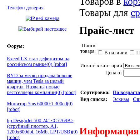
Товаров в
кор
Телефон доверия
Товары для
с
Прайс-лист
Поиск
Форум:
товара:
В наличии
П
Exeed LX стал дефицитом на
российском рынке(0) [robot]
Искать в категории
Цена от
BYD за месяц продала больше
машин, чем Tesla за целый
квартал. Названы новые
бестселлеры компании(0) [robot]
Сортировка:
По возраст
Вид списка:
Эскизы
Сп
Монитор 5ms 60000:1 300cd(0)
[robot]
hp DesignJet 500 24" <C7769B>
(струйный плоттер, A1,
Информация о
1200х600dpi, 16Mb, LPT/USB)(0)
[robot]