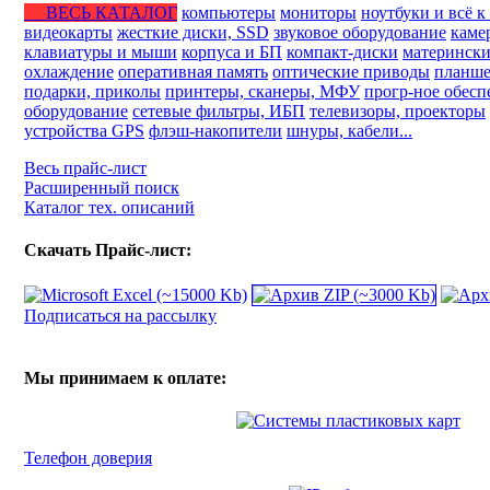
ВЕСЬ КАТАЛОГ
компьютеры
мониторы
ноутбуки и всё к
видеокарты
жесткие диски, SSD
звуковое оборудование
каме
клавиатуры и мыши
корпуса и БП
компакт-диски
матерински
охлаждение
оперативная память
оптические приводы
планше
подарки, приколы
принтеры, сканеры, МФУ
прогр-ное обесп
оборудование
сетевые фильтры, ИБП
телевизоры, проекторы
устройства GPS
флэш-накопители
шнуры, кабели...
Весь прайс-лист
Расширенный поиск
Каталог тех. описаний
Скачать Прайс-лист:
Подписаться на рассылку
Мы принимаем к оплате:
Телефон доверия