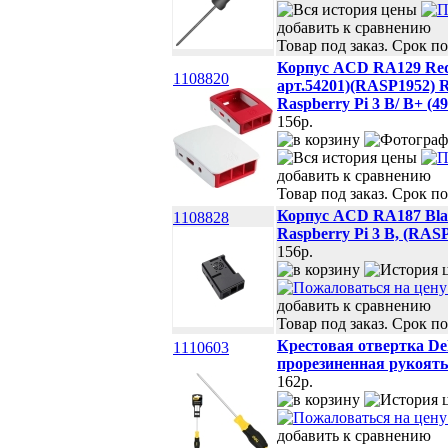
добавить к сравнению
Товар под заказ. Срок по
Корпус ACD RA129 Red+W
1108820
арт.54201)(RASP1952) R
Raspberry Pi 3 B/ B+ (4
156p.
добавить к сравнению
Товар под заказ. Срок по
Корпус ACD RA187 Black
1108828
Raspberry Pi 3 B, (RASP
156p.
добавить к сравнению
Товар под заказ. Срок по
Крестовая отвертка De
1110603
прорезиненная рукоять
162p.
добавить к сравнению