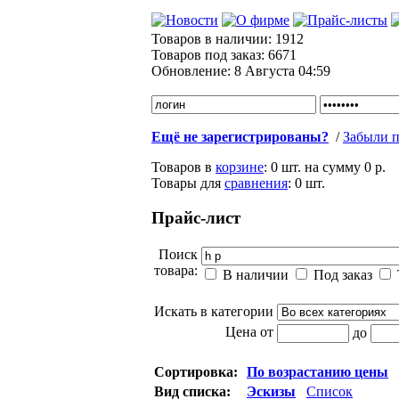
Товаров в наличии:
1912
Товаров под заказ:
6671
Обновление:
8 Августа 04:59
Ещё не зарегистрированы?
/
Забыли п
Товаров в
корзине
:
0 шт.
на сумму
0 р.
Товары для
сравнения
:
0
шт.
Прайс-лист
Поиск
товара:
В наличии
Под заказ
Искать в категории
Цена от
до
Сортировка:
По возрастанию цены
Вид списка:
Эскизы
Список