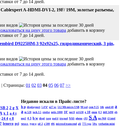
ставки от 7 до 14 дней.
ablexpert A-HDMI-DVI-2, 19F/ 19M, золотые разъемы,
добавить в корзину
ставки от 7 до 14 дней.
embird D9225HM-3 92x92x25, гидродинамический, 3 pin,
добавить в корзину
ставки от 7 до 14 дней.
 | Страницы:
01
02
03
04
05
06
07
>>
Недавно искали в Прайс-листе?
a
h p
1tb
SB 2
2 g
X
displayport
5 ðºð³
u27 oc
512 Mb
micro USB
90 ssd
com 9 25
amd 40
a
10'
e 10
m 520
jack 3.5
steelse
netis 1000
not 8
x4 630
emm
0 3
dell 3490
gb
A
x 1
a 4 t
S A
b w
b
24 4
e 8
4 3
NAS
mp3
displ
rasp
pad 4
iru pad
pheno
c93
ms 960
i3 intel
 7
lenovo
pci
sd 2
чехол-
type g
z 500
t06
microsd transcend
ali
775 vga
50w
verbatim mini