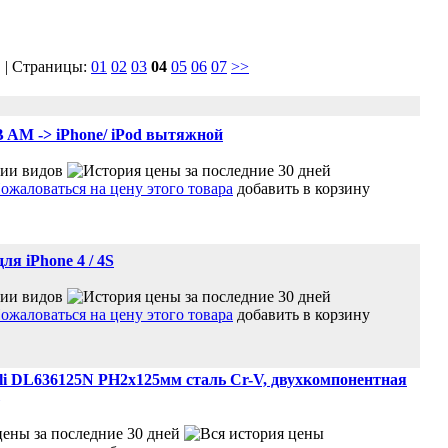
 | Страницы:
01
02
03
04
05
06
07
>>
 AM -> iPhone/ iPod вытяжной
добавить в корзину
ля iPhone 4 / 4S
добавить в корзину
li DL636125N PH2x125мм сталь Cr-V, двухкомпонентная