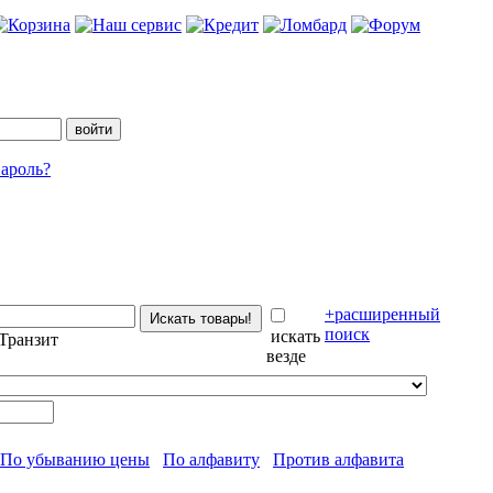
ароль?
+расширенный
поиск
искать
Транзит
везде
По убыванию цены
По алфавиту
Против алфавита