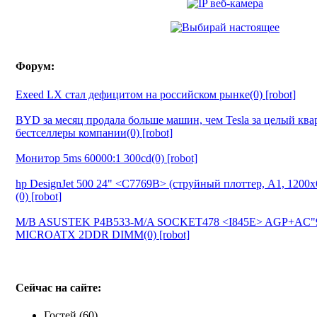
Форум:
Exeed LX стал дефицитом на российском рынке(0) [robot]
BYD за месяц продала больше машин, чем Tesla за целый ква
бестселлеры компании(0) [robot]
Монитор 5ms 60000:1 300cd(0) [robot]
hp DesignJet 500 24" <C7769B> (струйный плоттер, A1, 1200
(0) [robot]
M/B ASUSTEK P4B533-M/A SOCKET478 <I845E> AGP+AC"
MICROATX 2DDR DIMM(0) [robot]
Сейчас на сайте:
Гостей (60)