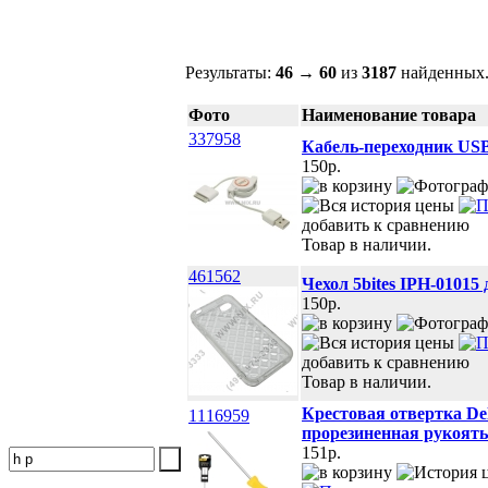
Результаты:
46
→
60
из
3187
найденных.
Фото
Наименование товара
337958
Кабель-переходник USB
150p.
добавить к сравнению
Товар в наличии.
461562
Чехол 5bites IPH-01015 д
150p.
добавить к сравнению
Товар в наличии.
Крестовая отвертка De
1116959
прорезиненная рукоять
151p.