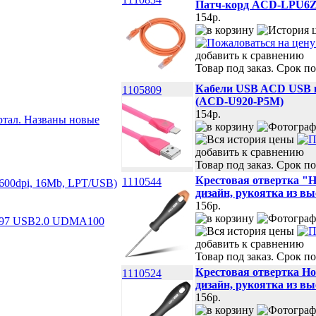
Патч-корд ACD-LPU6Z-
154p.
добавить к сравнению
Товар под заказ. Срок по
Кабели USB ACD USB ка
1105809
(ACD-U920-P5M)
154p.
ртал. Названы новые
добавить к сравнению
Товар под заказ. Срок по
Крестовая отвертка "
1110544
х600dpi, 16Mb, LPT/USB)
дизайн, рукоятка из в
156p.
97 USB2.0 UDMA100
добавить к сравнению
Товар под заказ. Срок по
Крестовая отвертка Ho
1110524
дизайн, рукоятка из в
156p.