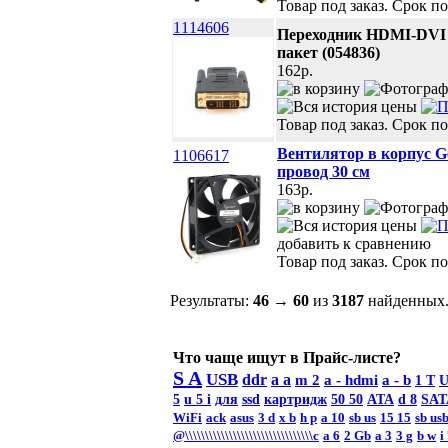
Товар под заказ. Срок по
1114606
Переходник HDMI-DVI C
пакет (054836)
162p.
Товар под заказ. Срок по
Вентилятор в корпус G
1106617
провод 30 см
163p.
добавить к сравнению
Товар под заказ. Срок по
Результаты:
46
→
60
из
3187
найденных.
Что чаще ищут в Прайс-листе?
S A
USB
ddr
a a
m 2
a -
hdmi
a - b
1 T
U
5
u 5 i
для
ssd
картридж
50 50
ATA
d 8
SAT
WiFi
ack
asus
3 d
x b
h p
a 10
sb us
15 15
sb us
@\\\\\\\\\\\\\\\\\\\\\\\\\\\\\\\\c
а 6
2 Gb
а 3
3 g
b w
i