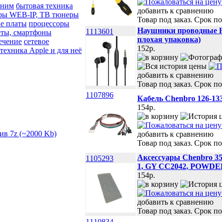
 ним
бытовая техника
добавить к сравнению
ры WEB-IP, ТВ тюнеры
Товар под заказ. Срок по
е платы
процессоры
Наушники проводные Hav
1113601
ты, смартфоны
плохая упаковка)
ечение
сетевое
152p.
техника Apple и для неё
добавить к сравнению
Товар под заказ. Срок по
1107896
Кабель Chenbro 126-1
154p.
добавить к сравнению
Товар под заказ. Срок по
Аксессуары Chenbro 3
1105293
1, GY CC2042, POWDE
154p.
добавить к сравнению
Товар под заказ. Срок по
1110834