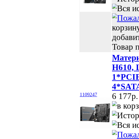
корзин
добави
Товар п
Матер
H610, 
1*PCIE
4*SATA
6 177p.
1109247