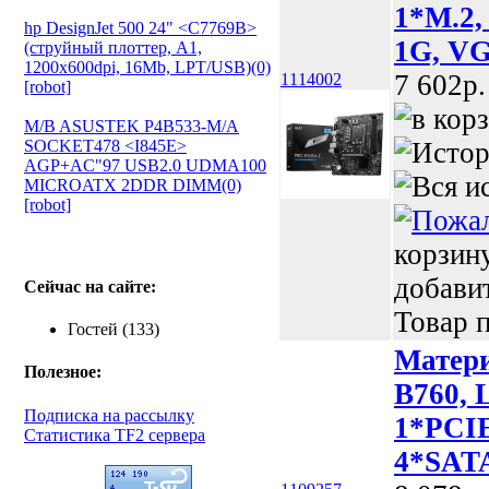
1*M.2,
hp DesignJet 500 24" <C7769B>
1G, V
(струйный плоттер, A1,
1200х600dpi, 16Mb, LPT/USB)(0)
7 602p.
1114002
[robot]
M/B ASUSTEK P4B533-M/A
SOCKET478 <I845E>
AGP+AC"97 USB2.0 UDMA100
MICROATX 2DDR DIMM(0)
[robot]
корзин
добави
Сейчас на сайте:
Товар п
Гостей (133)
Матер
Полезное:
B760, 
Подписка на рассылку
1*PCIE
Статистика TF2 сервера
4*SATA