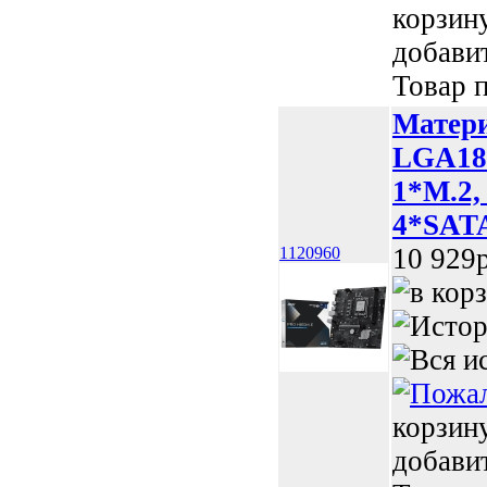
корзин
добави
Товар п
Матер
LGA185
1*M.2,
4*SATA
10 929p
1120960
корзин
добави