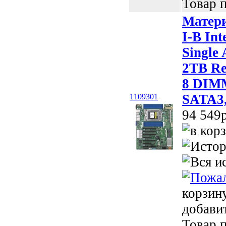
Товар п
Матери
I-B Int
Single
2TB R
8 DIMMs
SATA3,
1109301
94 549p
корзин
добави
Товар п