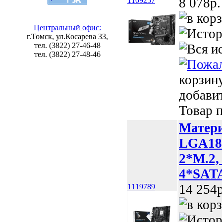
8 078p.
1109257
Центральный офис:
г.Томск, ул.Косарева 33,
тел. (3822) 27-46-48
тел. (3822) 27-48-46
корзин
добави
Товар п
Матери
LGA185
2*M.2,
4*SATA
14 254p
1119789