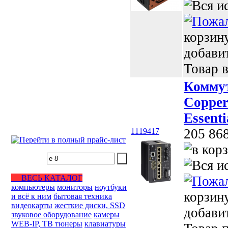
корзин
добави
Товар в
Коммут
Copper
Essenti
205 86
1119417
ВЕСЬ КАТАЛОГ
компьютеры
мониторы
ноутбуки
корзин
и всё к ним
бытовая техника
видеокарты
жесткие диски, SSD
добави
звуковое оборудование
камеры
WEB-IP, ТВ тюнеры
клавиатуры