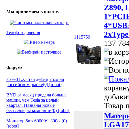
Z890, 
Мы принимаем к оплате:
1*PCIE
4*USB3
Телефон доверия
2xType
1115750
137 78
Форум:
Exeed LX стал дефицитом на
российском рынке(0) [robot]
корзин
BYD за месяц продала больше
добави
машин, чем Tesla за целый
Товар п
квартал. Названы новые
бестселлеры компании(0) [robot]
Матери
Монитор 5ms 60000:1 300cd(0)
LGA170
[robot]