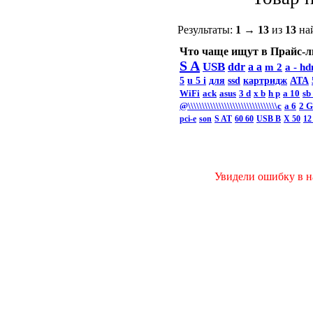
Результаты:
1
→
13
из
13
на
Что чаще ищут в Прайс-л
S A
USB
ddr
a a
m 2
a -
hd
5
u 5 i
для
ssd
картридж
ATA
WiFi
ack
asus
3 d
x b
h p
a 10
sb
@\\\\\\\\\\\\\\\\\\\\\\\\\\\\\\\\c
а 6
2 
pci-e
son
S AT
60 60
USB B
X 50
12
Увидели ошибку в на