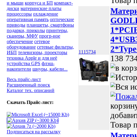
Товар п
и мыши
корпуса и БП
компакт-
диски
материнские платы
Матер
процессоры
охлаждение
GODLI
оперативная память
оптические
приводы
планшеты, смартфоны
1*PCIE
подарки, приколы
принтеры,
сканеры, МФУ
прогр-ное
4*USB3
обеспечение
сетевое
оборудование
сетевые фильтры,
2*Type
1115734
ИБП
телевизоры, проекторы
138 73
техника Apple и для неё
устройства GPS
флэш-
накопители
шнуры, кабели...
Весь прайс-лист
Расширенный поиск
Каталог тех. описаний
Скачать Прайс-лист:
корзин
добави
Товар п
Подписаться на рассылку
Матер