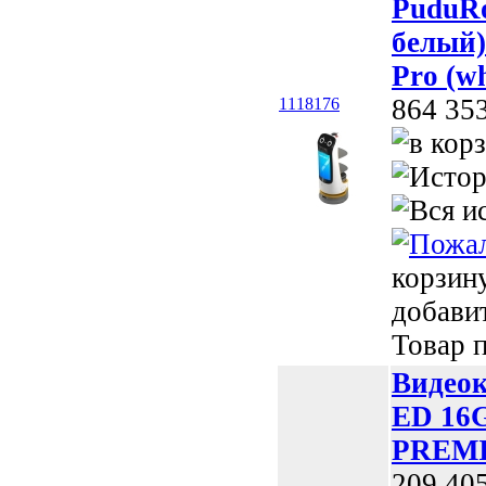
PuduRo
белый)
Pro (wh
864 35
1118176
корзин
добави
Товар п
Видео
ED 16
PREMI
209 40