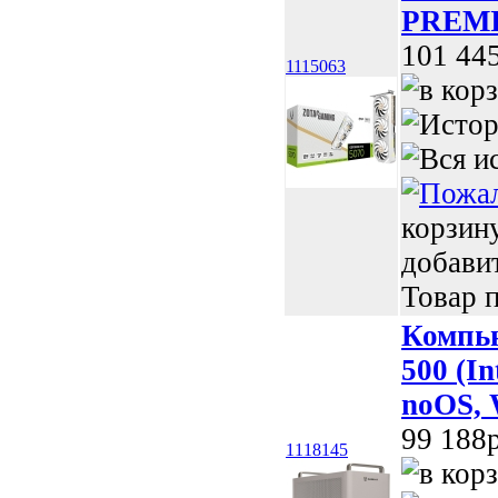
PREMI
101 44
1115063
корзин
добави
Товар п
Компь
500 (I
noOS, 
99 188p
1118145