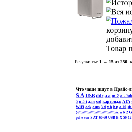
корзин
добави
Товар п
Результаты:
1
→
15
из
250
на
Что чаще ищут в Прайс-л
S A
USB
ddr
a a
m 2
a -
hd
5
u 5 i
для
ssd
картридж
ATA
WiFi
ack
asus
3 d
x b
h p
a 10
sb
@\\\\\\\\\\\\\\\\\\\\\\\\\\\\\\\\c
а 6
2 
pci-e
son
S AT
60 60
USB B
X 50
12