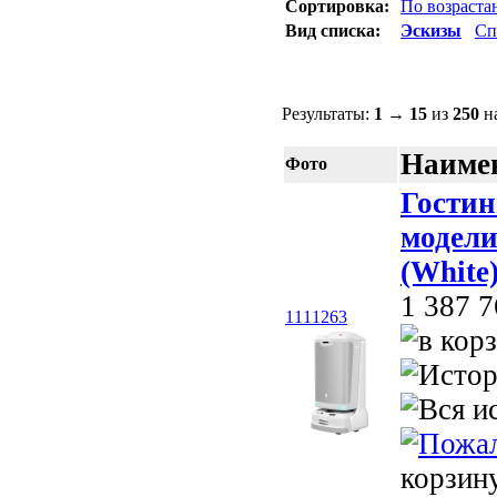
Сортировка:
По возраст
Вид списка:
Эскизы
Сп
Результаты:
1
→
15
из
250
на
Наимен
Фото
Гостин
модели
(White)
1 387 7
1111263
корзин