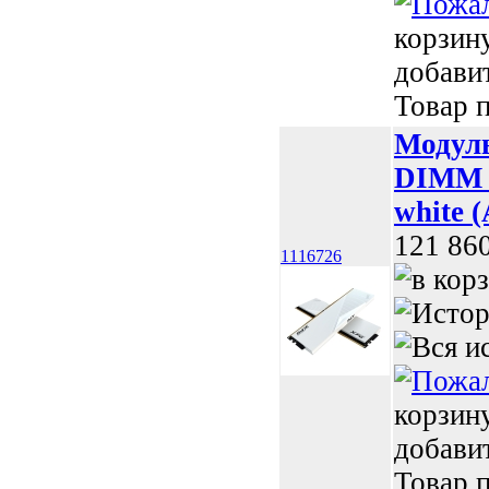
корзин
добави
Товар п
Модул
DIMM X
white
121 86
1116726
корзин
добави
Товар п