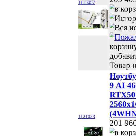
1115057
корзин
добави
Товар п
Ноутб
9 AI 4
RTX507
2560x1
(4WHN
1121023
201 96