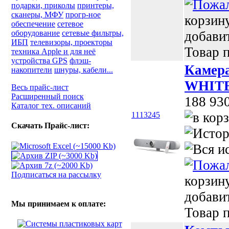
подарки, приколы
принтеры,
сканеры, МФУ
прогр-ное
корзин
обеспечение
сетевое
оборудование
сетевые фильтры,
добави
ИБП
телевизоры, проекторы
Товар п
техника Apple и для неё
устройства GPS
флэш-
Камера
накопители
шнуры, кабели...
WHITE 
Весь прайс-лист
Расширенный поиск
188 93
Каталог тех. описаний
1113245
Скачать Прайс-лист:
Подписаться на рассылку
корзин
добави
Мы принимаем к оплате:
Товар п