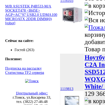
1116103
M/B ASUSTEK P4B533-M/A
SOCKET478 <I845E>
AGP+AC"97 USB2.0 UDMA100
MICROATX 2DDR DIMM(0)
[robot]
корзин
добави
Сейчас на сайте:
Товар п
Гостей (263)
Ноутбу
Полезное:
C2A In
Подписка на рассылку
SSD512
Статистика TF2 сервера
WQXGA/
White/
1119813
129 36
Центральный офис:
г.Томск, ул.Косарева 33,
тел. (3822) 27-46-48