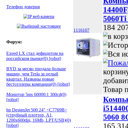
Компью
Телефон доверия
14400
5060Ti
184 20
1116107
Форум:
Exeed LX стал дефицитом на
российском рынке(0) [robot]
BYD за месяц продала больше
корзин
машин, чем Tesla за целый
добави
квартал. Названы новые
бестселлеры компании(0) [robot]
Товар п
Монитор 5ms 60000:1 300cd(0)
Компью
[robot]
i51440
hp DesignJet 500 24" <C7769B>
(струйный плоттер, A1,
5060 8
1200х600dpi, 16Mb, LPT/USB)(0)
165 31
[robot]