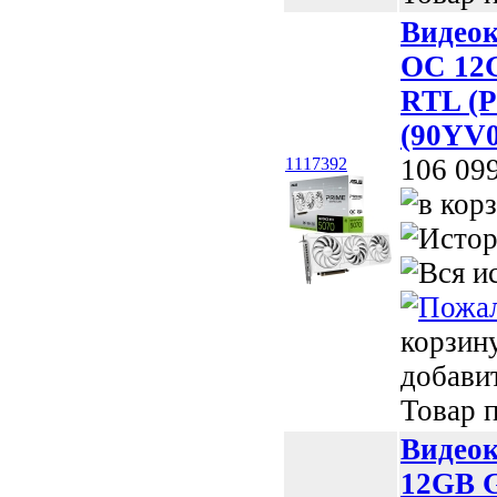
Видео
OC 12
RTL (
(90YV
106 09
1117392
корзин
добави
Товар п
Видео
12GB 