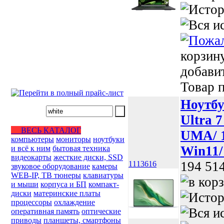
корзин
добави
Товар п
Ноутбу
Ultra 
ВЕСЬ КАТАЛОГ
UMA/ 1
компьютеры
мониторы
ноутбуки
Win11/
и всё к ним
бытовая техника
видеокарты
жесткие диски, SSD
194 51
1113616
звуковое оборудование
камеры
WEB-IP, ТВ тюнеры
клавиатуры
и мыши
корпуса и БП
компакт-
диски
материнские платы
процессоры
охлаждение
оперативная память
оптические
приводы
планшеты, смартфоны