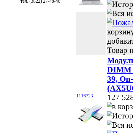
тел. (3822) 27-48-46
корзин
добави
Товар п
Модул
DIMM X
39, On
(AX5U
127 52
1116723