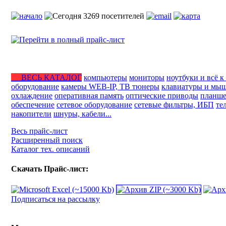
ВЕСЬ КАТАЛОГ
компьютеры
мониторы
ноутбуки и всё к
оборудование
камеры WEB-IP, ТВ тюнеры
клавиатуры и мы
охлаждение
оперативная память
оптические приводы
планше
обеспечение
сетевое оборудование
сетевые фильтры, ИБП
те
накопители
шнуры, кабели...
Весь прайс-лист
Расширенный поиск
Каталог тех. описаний
Скачать Прайс-лист:
Подписаться на рассылку