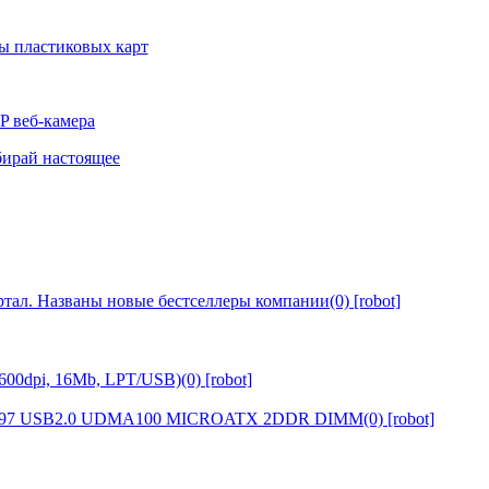
тал. Названы новые бестселлеры компании(0) [robot]
00dpi, 16Mb, LPT/USB)(0) [robot]
7 USB2.0 UDMA100 MICROATX 2DDR DIMM(0) [robot]