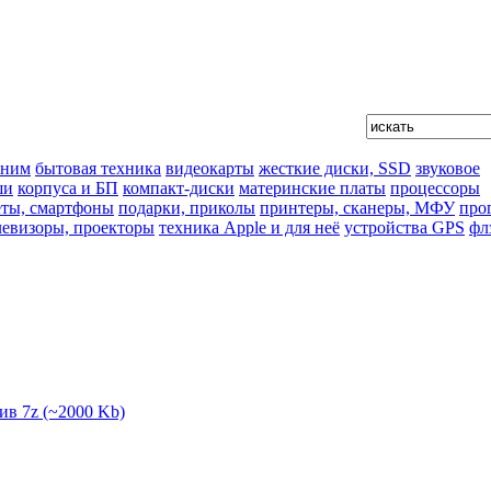
 ним
бытовая техника
видеокарты
жесткие диски, SSD
звуковое
ши
корпуса и БП
компакт-диски
материнские платы
процессоры
ты, смартфоны
подарки, приколы
принтеры, сканеры, МФУ
про
левизоры, проекторы
техника Apple и для неё
устройства GPS
фл