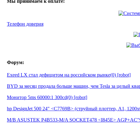
Мы принимаем к оплате:
Телефон доверия
Форум:
Exeed LX стал дефицитом на российском рынке(0) [robot]
BYD за месяц продала больше машин, чем Tesla за целый квар
Монитор 5ms 60000:1 300cd(0) [robot]
hp DesignJet 500 24" <C7769B> (струйный плоттер, A1, 1200х6
M/B ASUSTEK P4B533-M/A SOCKET478 <I845E> AGP+AC"9