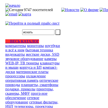
ВЕСЬ КАТАЛОГ
компьютеры
мониторы
ноутбуки
и всё к ним
бытовая техника
видеокарты
жесткие диски, SSD
звуковое оборудование
камеры
WEB-IP, ТВ тюнеры
клавиатуры
и мыши
корпуса и БП
компакт-
диски
материнские платы
процессоры
охлаждение
оперативная память
оптические
приводы
планшеты, смартфоны
подарки, приколы
принтеры,
сканеры, МФУ
прогр-ное
обеспечение
сетевое
оборудование
сетевые фильтры,
ИБП
телевизоры, проекторы