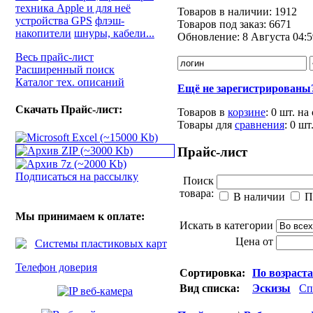
техника Apple и для неё
Товаров в наличии:
1912
устройства GPS
флэш-
Товаров под заказ:
6671
накопители
шнуры, кабели...
Обновление:
8 Августа 04:5
Весь прайс-лист
Расширенный поиск
Каталог тех. описаний
Ещё не зарегистрированы
Скачать Прайс-лист:
Товаров в
корзине
:
0 шт.
на
Товары для
сравнения
:
0
шт
Прайс-лист
Подписаться на рассылку
Поиск
товара:
В наличии
П
Мы принимаем к оплате:
Искать в категории
Цена от
Телефон доверия
Сортировка:
По возраст
Вид списка:
Эскизы
Сп