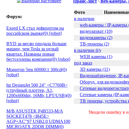
Прайс-лист
\
Веб-камеры, 
Фото
Наименован
Форум:
в наличии
web-камеры / IP-камеры 
Exeed LX стал дефицитом на
видеозахват (10)
российском рынке(0) [robot]
видеокамеры (2)
BYD за месяц продала больше
ТВ-тюнеры (2)
машин, чем Tesla за целый
в наличии б/у
квартал. Названы новые
WEB камеры (1)
бестселлеры компании(0) [robot]
под заказ
3D камеры (11)
Монитор 5ms 60000:1 300cd(0)
[robot]
Видеонаблюдение, IP-кам
Оборуд. для видеоконфер
hp DesignJet 500 24" <C7769B>
Сетевые видеорегистрат
(струйный плоттер, A1,
Сетевые камеры (IP-каме
1200х600dpi, 16Mb, LPT/USB)(0)
[robot]
ТВ тюнеры, устройства в
M/B ASUSTEK P4B533-M/A
Увидели ошибку в на
SOCKET478 <I845E>
AGP+AC"97 USB2.0 UDMA100
MICROATX 2DDR DIMM(0)