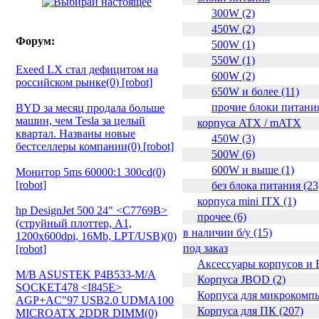
300W (2)
450W (2)
Форум:
500W (1)
550W (1)
Exeed LX стал дефицитом на
600W (2)
российском рынке(0) [robot]
650W и более (11)
прочие блоки питания
BYD за месяц продала больше
машин, чем Tesla за целый
корпуса ATX / mATX
квартал. Названы новые
450W (3)
бестселлеры компании(0) [robot]
500W (6)
600W и выше (1)
Монитор 5ms 60000:1 300cd(0)
[robot]
без блока питания (23
корпуса mini ITX (1)
hp DesignJet 500 24" <C7769B>
прочее (6)
(струйный плоттер, A1,
в наличии б/у (15)
1200х600dpi, 16Mb, LPT/USB)(0)
под заказ
[robot]
Аксессуары корпусов и 
M/B ASUSTEK P4B533-M/A
Корпуса JBOD (2)
SOCKET478 <I845E>
Корпуса для микрокомпь
AGP+AC"97 USB2.0 UDMA100
Корпуса для ПК (207)
MICROATX 2DDR DIMM(0)