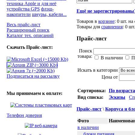
техника Apple и для неё
устройства GPS
флэш-
Ещё не зарегистрированы
накопители
шнуры, кабели...
Товаров в
корзине
:
0 шт.
на
Весь прайс-лист
Товары для
сравнения
:
0
шт
Расширенный поиск
Каталог тех. описаний
Прайс-лист
Скачать Прайс-лист:
Поиск
товара:
В наличии
П
Искать в категории
Подписаться на рассылку
Цена от
Сортировка:
По возраст
Мы принимаем к оплате:
Вид списка:
Эскизы
Сп
Прайс-лист
\
Корпуса и бл
Телефон доверия
Фото
Наименован
в наличии
блоки питания