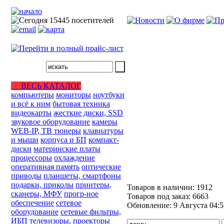
ВЕСЬ КАТАЛОГ
компьютеры
мониторы
ноутбуки
и всё к ним
бытовая техника
видеокарты
жесткие диски, SSD
звуковое оборудование
камеры
WEB-IP, ТВ тюнеры
клавиатуры
и мыши
корпуса и БП
компакт-
диски
материнские платы
процессоры
охлаждение
оперативная память
оптические
приводы
планшеты, смартфоны
подарки, приколы
принтеры,
Товаров в наличии:
1912
сканеры, МФУ
прогр-ное
Товаров под заказ:
6663
обеспечение
сетевое
Обновление:
9 Августа 04:5
оборудование
сетевые фильтры,
ИБП
телевизоры, проекторы