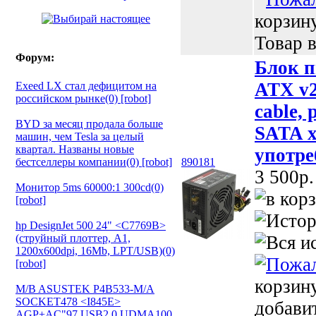
корзин
Товар в
Форум:
Блок п
ATX v2
Exeed LX стал дефицитом на
российском рынке(0) [robot]
cable, 
BYD за месяц продала больше
SATA x
машин, чем Tesla за целый
квартал. Названы новые
употре
бестселлеры компании(0) [robot]
890181
3 500p.
Монитор 5ms 60000:1 300cd(0)
[robot]
hp DesignJet 500 24" <C7769B>
(струйный плоттер, A1,
1200х600dpi, 16Mb, LPT/USB)(0)
[robot]
корзин
M/B ASUSTEK P4B533-M/A
SOCKET478 <I845E>
добави
AGP+AC"97 USB2.0 UDMA100