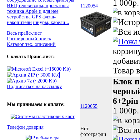
1 000p.
ИБП
телевизоры, проекторы
1120054
техника Apple и для неё
устройства GPS
флэш-
накопители
шнуры, кабели...
Весь прайс-лист
Расширенный поиск
Каталог тех. описаний
корзин
Скачать Прайс-лист:
добави
Товар в
Блок п
Подписаться на рассылку
черный
6+2pin
Мы принимаем к оплате:
1120055
1 000p.
Телефон доверия
Нет
фотографии