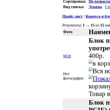
Сортировка:
По возраст
Вид списка:
Эскизы
Сп
Прайс-лист
\
Корпуса и бл
Результаты:
1
→
15
из
15
на
Наимен
Фото
Блок п
употре
400p.
9028
Нет
фотографии
корзин
Товар в
Блок п