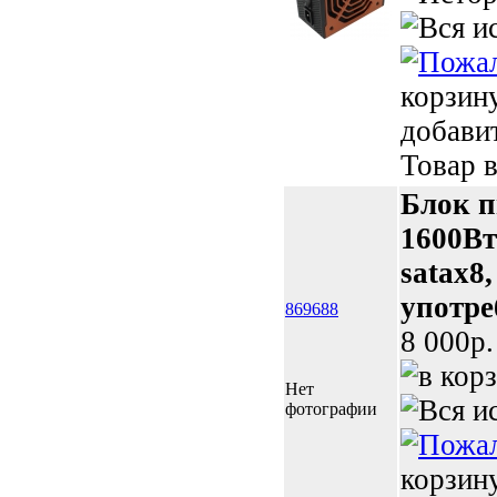
корзин
добави
Товар в
Блок п
1600Вт 
satax8,
употре
869688
8 000p.
Нет
фотографии
корзин