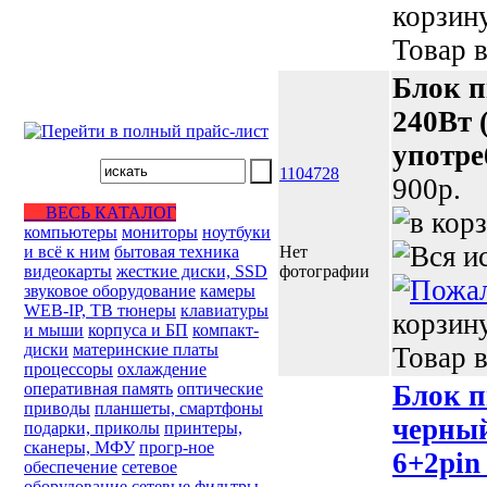
корзин
Товар в
Блок п
240Вт 
употре
1104728
900p.
ВЕСЬ КАТАЛОГ
компьютеры
мониторы
ноутбуки
и всё к ним
бытовая техника
Нет
видеокарты
жесткие диски, SSD
фотографии
звуковое оборудование
камеры
WEB-IP, ТВ тюнеры
клавиатуры
корзин
и мыши
корпуса и БП
компакт-
диски
материнские платы
Товар в
процессоры
охлаждение
оперативная память
оптические
Блок п
приводы
планшеты, смартфоны
черный
подарки, приколы
принтеры,
сканеры, МФУ
прогр-ное
6+2pin
обеспечение
сетевое
оборудование
сетевые фильтры,