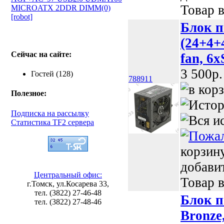
Товар в
MICROATX 2DDR DIMM(0)
[robot]
Блок п
(24+4+
Сейчас на сайте:
fan, 6
3 500p.
Гостей (128)
788911
Полезное:
Подписка на рассылку
Статистика TF2 сервера
корзин
добави
Центральный офис:
Товар в
г.Томск, ул.Косарева 33,
тел. (3822) 27-46-48
Блок п
тел. (3822) 27-48-46
Bronze