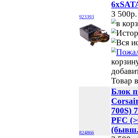
6xSATA
3 500p.
923393
корзин
добави
Товар в
Блок 
Corsai
700S) 
PFC (>0
(бывш.
824866