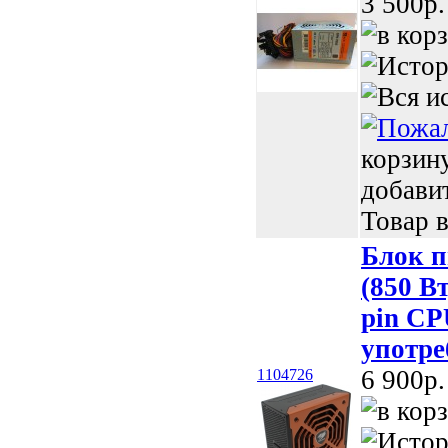
3 500p.
корзин
добави
Товар в
Блок 
(850 Вт
pin CP
употре
6 900p.
1104726