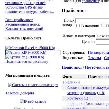
Товары для
сравнения
:
0
шт
техника Apple и для неё
устройства GPS
флэш-
Прайс-лист
накопители
шнуры, кабели...
Весь прайс-лист
Поиск
Расширенный поиск
товара:
В наличии
П
Каталог тех. описаний
Искать в категории
Скачать Прайс-лист:
Цена от
Сортировка:
По возраст
Вид списка:
Эскизы
Сп
Подписаться на рассылку
Прайс-лист
\
Ноутбуки и а
Мы принимаем к оплате:
Фото
Наименован
в наличии
блоки питания и аккуму
матрицы (экраны) (18)
Телефон доверия
ноутбуки (1)
подставки (охлаждающие
прочее (15)