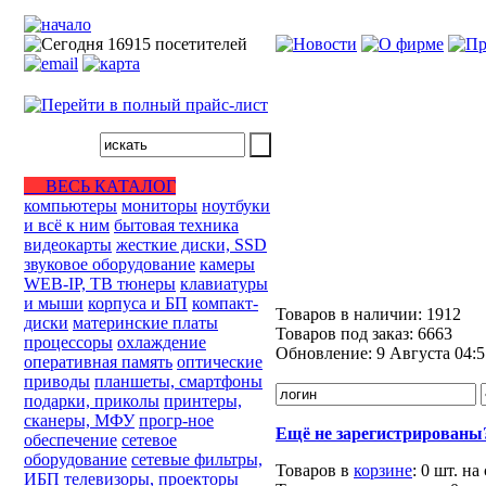
ВЕСЬ КАТАЛОГ
компьютеры
мониторы
ноутбуки
и всё к ним
бытовая техника
видеокарты
жесткие диски, SSD
звуковое оборудование
камеры
WEB-IP, ТВ тюнеры
клавиатуры
и мыши
корпуса и БП
компакт-
Товаров в наличии:
1912
диски
материнские платы
Товаров под заказ:
6663
процессоры
охлаждение
Обновление:
9 Августа 04:5
оперативная память
оптические
приводы
планшеты, смартфоны
подарки, приколы
принтеры,
сканеры, МФУ
прогр-ное
Ещё не зарегистрированы
обеспечение
сетевое
оборудование
сетевые фильтры,
Товаров в
корзине
:
0 шт.
на
ИБП
телевизоры, проекторы