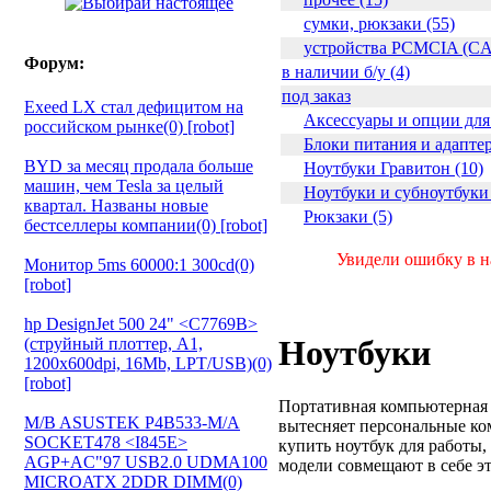
сумки, рюкзаки (55)
устройства PCMCIA (C
Форум:
в наличии б/у (4)
под заказ
Exeed LX стал дефицитом на
Аксессуары и опции для 
российском рынке(0) [robot]
Блоки питания и адаптер
BYD за месяц продала больше
Ноутбуки Гравитон (10)
машин, чем Tesla за целый
Ноутбуки и субноутбуки 
квартал. Названы новые
Рюкзаки (5)
бестселлеры компании(0) [robot]
Увидели ошибку в на
Монитор 5ms 60000:1 300cd(0)
[robot]
hp DesignJet 500 24" <C7769B>
Ноутбуки
(струйный плоттер, A1,
1200х600dpi, 16Mb, LPT/USB)(0)
[robot]
Портативная компьютерная 
M/B ASUSTEK P4B533-M/A
вытесняет персональные ком
SOCKET478 <I845E>
купить ноутбук для работы,
AGP+AC"97 USB2.0 UDMA100
модели совмещают в себе э
MICROATX 2DDR DIMM(0)