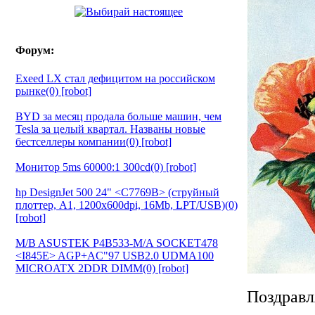
Форум:
Exeed LX стал дефицитом на российском
рынке(0) [robot]
BYD за месяц продала больше машин, чем
Tesla за целый квартал. Названы новые
бестселлеры компании(0) [robot]
Монитор 5ms 60000:1 300cd(0) [robot]
hp DesignJet 500 24" <C7769B> (струйный
плоттер, A1, 1200х600dpi, 16Mb, LPT/USB)(0)
[robot]
M/B ASUSTEK P4B533-M/A SOCKET478
<I845E> AGP+AC"97 USB2.0 UDMA100
MICROATX 2DDR DIMM(0) [robot]
Поздравл