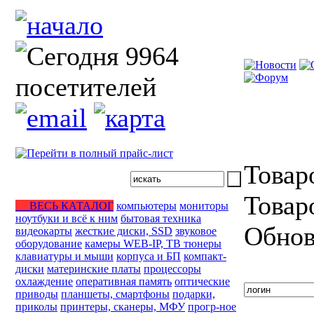
Товар
Товар
ВЕСЬ КАТАЛОГ
компьютеры
мониторы
ноутбуки и всё к ним
бытовая техника
Обнов
видеокарты
жесткие диски, SSD
звуковое
оборудование
камеры WEB-IP, ТВ тюнеры
клавиатуры и мыши
корпуса и БП
компакт-
диски
материнские платы
процессоры
охлаждение
оперативная память
оптические
приводы
планшеты, смартфоны
подарки,
приколы
принтеры, сканеры, МФУ
прогр-ное