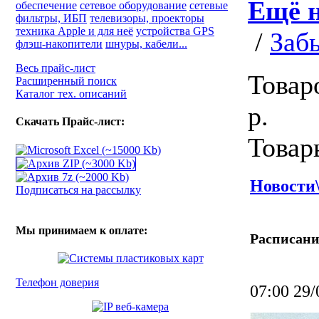
Ещё н
обеспечение
сетевое оборудование
сетевые
фильтры, ИБП
телевизоры, проекторы
техника Apple и для неё
устройства GPS
/
Заб
флэш-накопители
шнуры, кабели...
Весь прайс-лист
Товар
Расширенный поиск
Каталог тех. описаний
р.
Скачать Прайс-лист:
Товар
Новости
Подписаться на рассылку
Мы принимаем к оплате:
Расписани
Телефон доверия
07:00 29/