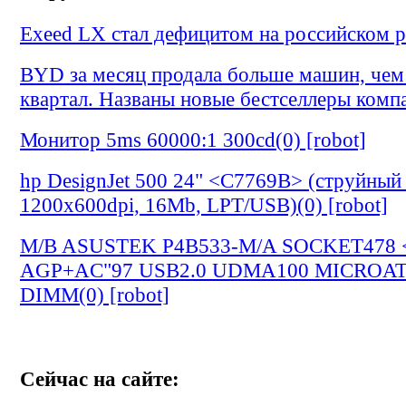
Exeed LX стал дефицитом на российском ры
BYD за месяц продала больше машин, чем 
квартал. Названы новые бестселлеры компа
Монитор 5ms 60000:1 300cd(0) [robot]
hp DesignJet 500 24" <C7769B> (струйный 
1200х600dpi, 16Mb, LPT/USB)(0) [robot]
M/B ASUSTEK P4B533-M/A SOCKET478 
AGP+AC"97 USB2.0 UDMA100 MICROA
DIMM(0) [robot]
Сейчас на сайте: