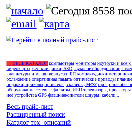
ВЕСЬ КАТАЛОГ
компьютеры
мониторы
ноутбуки и всё к
видеокарты
жесткие диски, SSD
звуковое оборудование
каме
клавиатуры и мыши
корпуса и БП
компакт-диски
матерински
охлаждение
оперативная память
оптические приводы
планше
подарки, приколы
принтеры, сканеры, МФУ
прогр-ное обесп
оборудование
сетевые фильтры, ИБП
телевизоры, проекторы
неё
устройства GPS
флэш-накопители
шнуры, кабели...
Весь прайс-лист
Расширенный поиск
Каталог тех. описаний