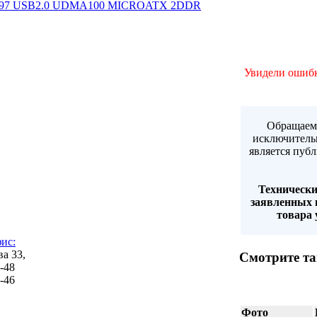
"97 USB2.0 UDMA100 MICROATX 2DDR
Увидели ошибк
Обращаем 
исключитель
является пуб
Технически
заявленных 
товара 
ис:
ва 33,
Смотрите та
6-48
8-46
Фото