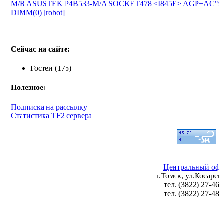
M/B ASUSTEK P4B533-M/A SOCKET478 <I845E> AGP+AC
DIMM(0) [robot]
Сейчас на сайте:
Гостей (175)
Полезное:
Подписка на рассылку
Статистика TF2 сервера
Центральный оф
г.Томск, ул.Косаре
тел. (3822) 27-4
тел. (3822) 27-4