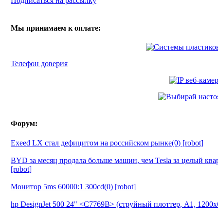
Подписаться на рассылку
Мы принимаем к оплате:
Телефон доверия
Форум:
Exeed LX стал дефицитом на российском рынке(0) [robot]
BYD за месяц продала больше машин, чем Tesla за целый ква
[robot]
Монитор 5ms 60000:1 300cd(0) [robot]
hp DesignJet 500 24" <C7769B> (струйный плоттер, A1, 1200х6