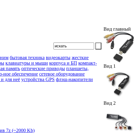
Вид главный
 ним
бытовая техника
видеокарты
жесткие
ры
клавиатуры и мыши
корпуса и БП
компакт-
Вид 1
ая память
оптические приводы
планшеты,
р-ное обеспечение
сетевое оборудование
 и для неё
устройства GPS
флэш-накопители
Вид 2