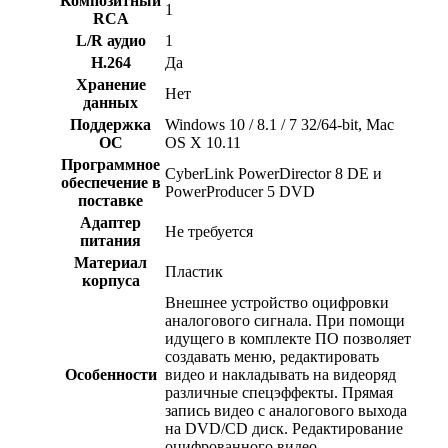
Композитный
1
RCA
L/R аудио
1
H.264
Да
Xpанение
Нет
данных
Поддержка
Windows 10 / 8.1 / 7 32/64-bit, Mac
ОС
OS X 10.11
Программное
CyberLink PowerDirector 8 DE и
обеспечение в
PowerProducer 5 DVD
поставке
Адаптер
Не требуется
питания
Материал
Пластик
корпуса
Внешнее устройство оцифровки
аналогового сигнала. При помощи
идущего в комплекте ПО позволяет
создавать меню, редактировать
Особенности
видео и накладывать на видеоряд
различные спецэффекты. Прямая
запись видео с аналогового выхода
на DVD/CD диск. Редактирование
оцифрованного видео