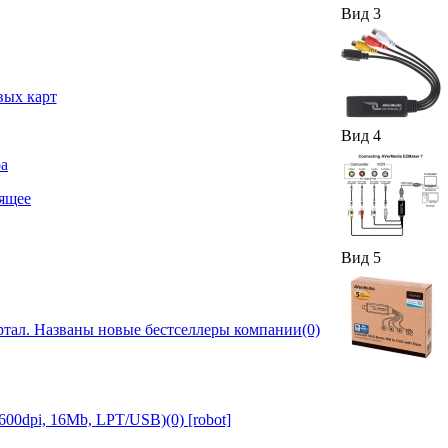
Вид 3
Вид 4
Вид 5
ртал. Названы новые бестселлеры компании(0)
00dpi, 16Mb, LPT/USB)(0) [robot]