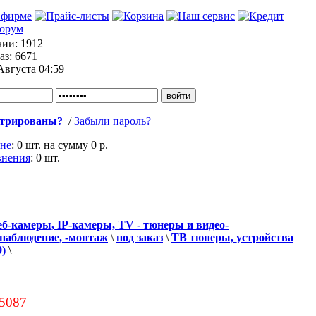
чии:
1912
аз:
6671
Августа 04:59
стрированы?
/
Забыли пароль?
ине
:
0 шт.
на сумму
0 р.
внения
:
0
шт.
еб-камеры, IP-камеры, TV - тюнеры и видео-
-наблюдение, -монтаж
\
под заказ
\
ТВ тюнеры, устройства
9)
\
05087