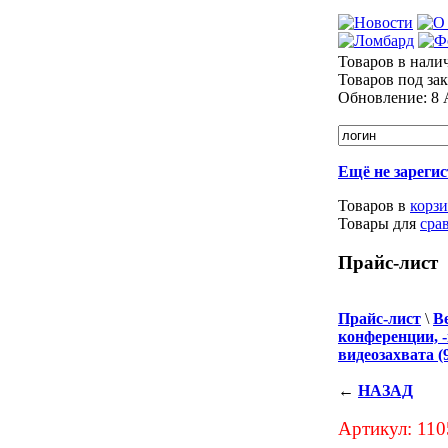
Товаров в нали
Товаров под зак
Обновление:
8 
Ещё не зареги
Товаров в
корз
Товары для
сра
Прайс-лист
Прайс-лист
\
В
конференции, 
видеозахвата (
←
НАЗАД
Артикул: 11