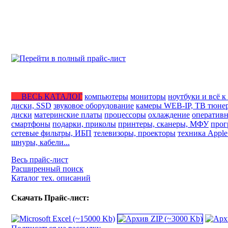
ВЕСЬ КАТАЛОГ
компьютеры
мониторы
ноутбуки и всё к
диски, SSD
звуковое оборудование
камеры WEB-IP, ТВ тюне
диски
материнские платы
процессоры
охлаждение
оперативн
смартфоны
подарки, приколы
принтеры, сканеры, МФУ
прог
сетевые фильтры, ИБП
телевизоры, проекторы
техника Apple
шнуры, кабели...
Весь прайс-лист
Расширенный поиск
Каталог тех. описаний
Скачать Прайс-лист: