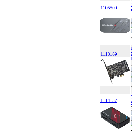
1105509
1113169
1114137