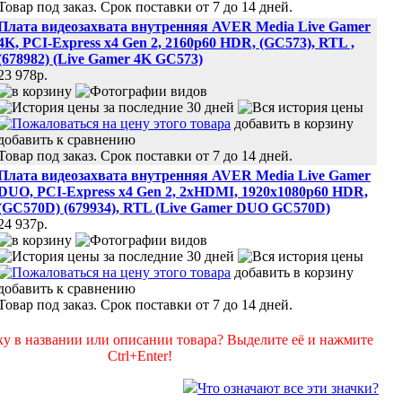
Товар под заказ. Срок поставки от 7 до 14 дней.
Плата видеозахвата внутренняя AVER Media Live Gamer
4K, PCI-Express x4 Gen 2, 2160p60 HDR, (GC573), RTL ,
(678982) (Live Gamer 4K GC573)
23 978p.
добавить в корзину
добавить к сравнению
Товар под заказ. Срок поставки от 7 до 14 дней.
Плата видеозахвата внутренняя AVER Media Live Gamer
DUO, PCI-Express x4 Gen 2, 2xHDMI, 1920x1080p60 HDR,
(GC570D) (679934), RTL (Live Gamer DUO GC570D)
24 937p.
добавить в корзину
добавить к сравнению
Товар под заказ. Срок поставки от 7 до 14 дней.
у в названии или описании товара? Выделите её и нажмите
Ctrl+Enter!
Что означают все эти значки?