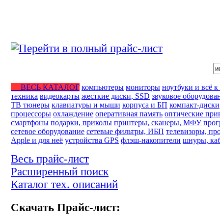
ВЕСЬ КАТАЛОГ
компьютеры
мониторы
ноутбуки и всё к
техника
видеокарты
жесткие диски, SSD
звуковое оборудова
ТВ тюнеры
клавиатуры и мыши
корпуса и БП
компакт-диски
процессоры
охлаждение
оперативная память
оптические при
смартфоны
подарки, приколы
принтеры, сканеры, МФУ
прог
сетевое оборудование
сетевые фильтры, ИБП
телевизоры, пр
Apple и для неё
устройства GPS
флэш-накопители
шнуры, каб
Весь прайс-лист
Расширенный поиск
Каталог тех. описаний
Скачать Прайс-лист: