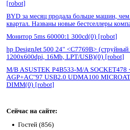
[robot]
BYD за месяц продала больше машин, чем 
квартал. Названы новые бестселлеры компа
Монитор 5ms 60000:1 300cd(0) [robot]
hp DesignJet 500 24" <C7769B> (струйный 
1200х600dpi, 16Mb, LPT/USB)(0) [robot]
M/B ASUSTEK P4B533-M/A SOCKET478 
AGP+AC"97 USB2.0 UDMA100 MICROA
DIMM(0) [robot]
Сейчас на сайте:
Гостей (856)