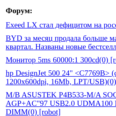
Форум:
Exeed LX стал дефицитом на росс
BYD за месяц продала больше ма
квартал. Названы новые бестселл
Монитор 5ms 60000:1 300cd(0) [r
hp DesignJet 500 24" <C7769B> (
1200х600dpi, 16Mb, LPT/USB)(0) 
M/B ASUSTEK P4B533-M/A SOC
AGP+AC"97 USB2.0 UDMA100
DIMM(0) [robot]