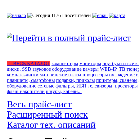
ВЕСЬ КАТАЛОГ
компьютеры
мониторы
ноутбуки и всё к
диски, SSD
звуковое оборудование
камеры WEB-IP, ТВ тюне
компакт-диски
материнские платы
процессоры
охлаждение
о
планшеты, смартфоны
подарки, приколы
принтеры, сканеры
оборудование
сетевые фильтры, ИБП
телевизоры, проекторы
флэш-накопители
шнуры, кабели...
Весь прайс-лист
Расширенный поиск
Каталог тех. описаний