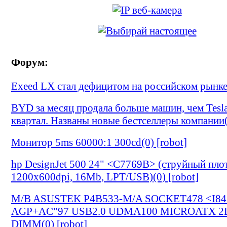
Форум:
Exeed LX стал дефицитом на российском рынке(
BYD за месяц продала больше машин, чем Tesla
квартал. Названы новые бестселлеры компании(0
Монитор 5ms 60000:1 300cd(0) [robot]
hp DesignJet 500 24" <C7769B> (струйный плот
1200х600dpi, 16Mb, LPT/USB)(0) [robot]
M/B ASUSTEK P4B533-M/A SOCKET478 <I8
AGP+AC"97 USB2.0 UDMA100 MICROATX 
DIMM(0) [robot]