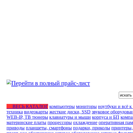
ВЕСЬ КАТАЛОГ
компьютеры
мониторы
ноутбуки и всё к
техника
видеокарты
жесткие диски, SSD
звуковое оборудова
WEB-IP, ТВ тюнеры
клавиатуры и мыши
корпуса и БП
компа
материнские платы
процессоры
охлаждение
оперативная пам
приводы
планшеты, смартфоны
подарки, приколы
принтеры,