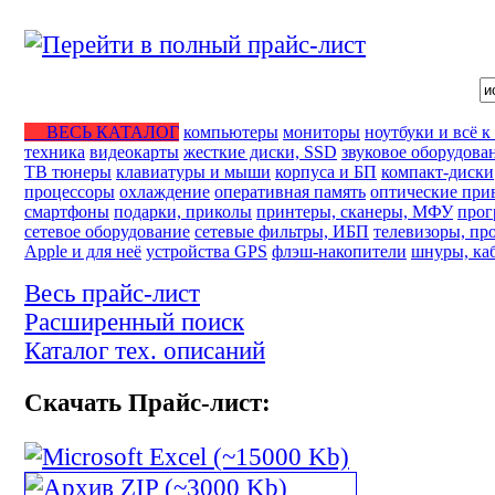
ВЕСЬ КАТАЛОГ
компьютеры
мониторы
ноутбуки и всё к
техника
видеокарты
жесткие диски, SSD
звуковое оборудова
ТВ тюнеры
клавиатуры и мыши
корпуса и БП
компакт-диски
процессоры
охлаждение
оперативная память
оптические при
смартфоны
подарки, приколы
принтеры, сканеры, МФУ
прог
сетевое оборудование
сетевые фильтры, ИБП
телевизоры, пр
Apple и для неё
устройства GPS
флэш-накопители
шнуры, каб
Весь прайс-лист
Расширенный поиск
Каталог тех. описаний
Скачать Прайс-лист: