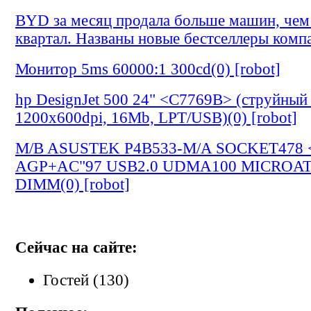
BYD за месяц продала больше машин, чем 
квартал. Названы новые бестселлеры компа
Монитор 5ms 60000:1 300cd(0) [robot]
hp DesignJet 500 24" <C7769B> (струйный 
1200х600dpi, 16Mb, LPT/USB)(0) [robot]
M/B ASUSTEK P4B533-M/A SOCKET478 
AGP+AC"97 USB2.0 UDMA100 MICROA
DIMM(0) [robot]
Сейчас на сайте:
Гостей (130)