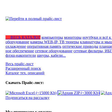
ВЕСЬ КАТАЛОГ
компьютеры
мониторы
ноутбуки и всё к
оборудование
камеры WEB-IP, ТВ тюнеры
клавиатуры и мы
охлаждение
оперативная память
оптические приводы
планше
ное обеспечение
сетевое оборудование
сетевые фильтры, ИБ
флэш-накопители
шнуры, кабели...
Весь прайс-лист
Расширенный поиск
Каталог тех. описаний
Скачать Прайс-лист:
Подписаться на рассылку
Мы принимаем к оплате: