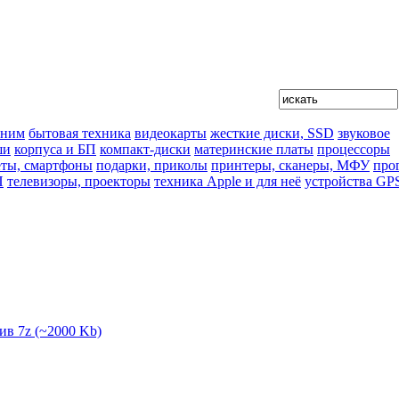
 ним
бытовая техника
видеокарты
жесткие диски, SSD
звуковое
ши
корпуса и БП
компакт-диски
материнские платы
процессоры
ты, смартфоны
подарки, приколы
принтеры, сканеры, МФУ
про
П
телевизоры, проекторы
техника Apple и для неё
устройства GP