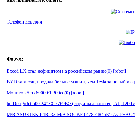
Телефон доверия
Форум:
Exeed LX стал дефицитом на российском рынке(0) [robot]
BYD за месяц продала больше машин, чем Tesla за целый квар
Монитор 5ms 60000:1 300cd(0) [robot]
hp DesignJet 500 24" <C7769B> (струйный плоттер, A1, 1200х6
M/B ASUSTEK P4B533-M/A SOCKET478 <I845E> AGP+AC"9