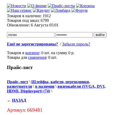
Товаров в наличии:
1912
Товаров под заказ:
6799
Обновление:
6 Августа 05:01
Ещё не зарегистрированы?
/
Забыли пароль?
Товаров в
корзине
:
0 шт.
на сумму
0 р.
Товары для
сравнения
:
0
шт.
Прайс-лист
Прайс-лист
\
Шлейфы, кабели, переходники,
разветвители
\
в наличии
\
видеокабели (SVGA, DVI,
HDMI, Displayport) (74)
\
←
НАЗАД
Артикул: 669481