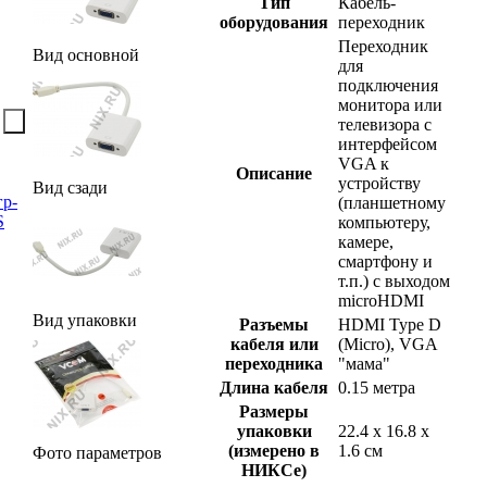
Тип
Кабель-
оборудования
переходник
Переходник
Вид основной
для
подключения
монитора или
телевизора с
интерфейсом
VGA к
Описание
устройству
Вид сзади
гр-
(планшетному
S
компьютеру,
камере,
смартфону и
т.п.) с выходом
microHDMI
Вид упаковки
Разъемы
HDMI Type D
кабеля или
(Micro), VGA
переходника
"мама"
Длина кабеля
0.15 метра
Размеры
упаковки
22.4 x 16.8 x
(измерено в
1.6 см
Фото параметров
НИКСе)