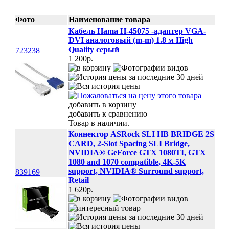
Фото
Наименование товара
Кабель Hama H-45075 -адаптер VGA-
DVI аналоговый (m-m) 1.8 м High
Quality серый
723238
1 200p.
добавить в корзину
добавить к сравнению
Товар в наличии.
Коннектор ASRock SLI HB BRIDGE 2S
CARD, 2-Slot Spacing SLI Bridge,
NVIDIA® GeForce GTX 1080TI, GTX
1080 and 1070 compatible, 4K-5K
support, NVIDIA® Surround support,
839169
Retail
1 620p.