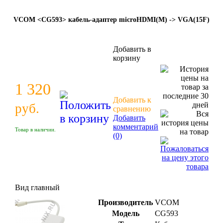
VCOM <CG593> кабель-адаптер microHDMI(M) -> VGA(15F)
Добавить в
корзину
1 320
Добавить к
руб.
сравнению
Добавить
комментарий
Товар в наличии.
(0)
Вид главный
Производитель
VCOM
Модель
CG593