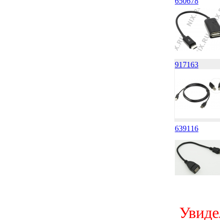
650678
917163
639116
Увиде