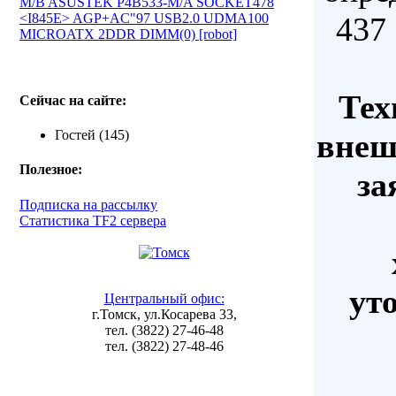
M/B ASUSTEK P4B533-M/A SOCKET478
<I845E> AGP+AC"97 USB2.0 UDMA100
437
MICROATX 2DDR DIMM(0) [robot]
Тех
Сейчас на сайте:
Гостей (145)
внеш
Полезное:
за
Подписка на рассылку
Статистика TF2 сервера
ут
Центральный офис:
г.Томск, ул.Косарева 33,
тел. (3822) 27-46-48
тел. (3822) 27-48-46