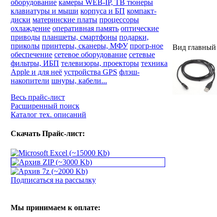
оборудование
камеры WEB-IP, ТВ тюнеры
клавиатуры и мыши
корпуса и БП
компакт-
диски
материнские платы
процессоры
охлаждение
оперативная память
оптические
приводы
планшеты, смартфоны
подарки,
приколы
принтеры, сканеры, МФУ
прогр-ное
Вид главный
обеспечение
сетевое оборудование
сетевые
фильтры, ИБП
телевизоры, проекторы
техника
Apple и для неё
устройства GPS
флэш-
накопители
шнуры, кабели...
Весь прайс-лист
Расширенный поиск
Каталог тех. описаний
Скачать Прайс-лист:
Подписаться на рассылку
Мы принимаем к оплате: