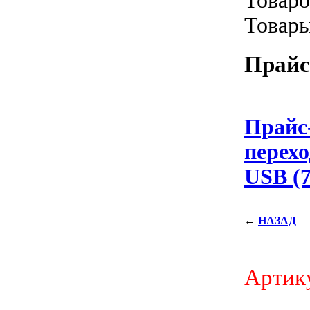
Товаро
Товар
Прайс
Прайс
перехо
USB (7
←
НАЗАД
Артик