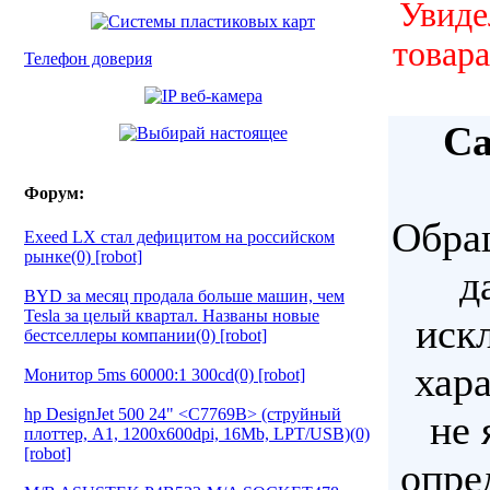
Увиде
товара
Телефон доверия
Са
Форум:
Обращ
Exeed LX стал дефицитом на российском
рынке(0) [robot]
д
BYD за месяц продала больше машин, чем
Tesla за целый квартал. Названы новые
иск
бестселлеры компании(0) [robot]
хара
Монитор 5ms 60000:1 300cd(0) [robot]
hp DesignJet 500 24" <C7769B> (струйный
не 
плоттер, A1, 1200х600dpi, 16Mb, LPT/USB)(0)
[robot]
опре