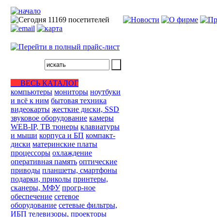
ВЕСЬ КАТАЛОГ
компьютеры
мониторы
ноутбуки
и всё к ним
бытовая техника
видеокарты
жесткие диски, SSD
звуковое оборудование
камеры
WEB-IP, ТВ тюнеры
клавиатуры
и мыши
корпуса и БП
компакт-
диски
материнские платы
процессоры
охлаждение
оперативная память
оптические
приводы
планшеты, смартфоны
подарки, приколы
принтеры,
сканеры, МФУ
прогр-ное
обеспечение
сетевое
оборудование
сетевые фильтры,
ИБП
телевизоры, проекторы