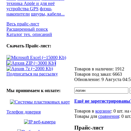
техника Apple и для неё
устройства GPS
флэш-
накопители
шнуры, кабели...
Весь прайс-лист
Расширенный поиск
Каталог тех. описаний
Скачать Прайс-лист:
Товаров в наличии:
1912
Подписаться на рассылку
Товаров под заказ:
6663
Обновление:
9 Августа 04:5
Мы принимаем к оплате:
Ещё не зарегистрированы
Товаров в
корзине
:
0 шт.
на
Телефон доверия
Товары для
сравнения
:
0
шт
Прайс-лист