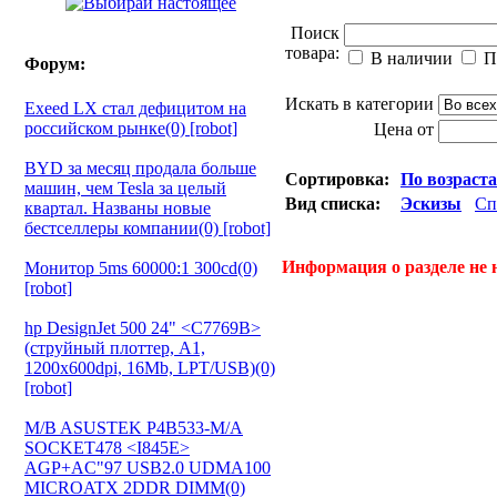
Поиск
товара:
В наличии
П
Форум:
Искать в категории
Exeed LX стал дефицитом на
российском рынке(0) [robot]
Цена от
BYD за месяц продала больше
Сортировка:
По возраст
машин, чем Tesla за целый
Вид списка:
Эскизы
Сп
квартал. Названы новые
бестселлеры компании(0) [robot]
Информация о разделе не 
Монитор 5ms 60000:1 300cd(0)
[robot]
hp DesignJet 500 24" <C7769B>
(струйный плоттер, A1,
1200х600dpi, 16Mb, LPT/USB)(0)
[robot]
M/B ASUSTEK P4B533-M/A
SOCKET478 <I845E>
AGP+AC"97 USB2.0 UDMA100
MICROATX 2DDR DIMM(0)