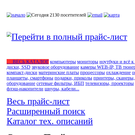
ВЕСЬ КАТАЛОГ
компьютеры
мониторы
ноутбуки и всё к
диски, SSD
звуковое оборудование
камеры WEB-IP, ТВ тюне
компакт-диски
материнские платы
процессоры
охлаждение
о
планшеты, смартфоны
подарки, приколы
принтеры, сканеры
оборудование
сетевые фильтры, ИБП
телевизоры, проекторы
флэш-накопители
шнуры, кабели...
Весь прайс-лист
Расширенный поиск
Каталог тех. описаний