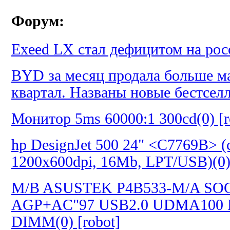
Форум:
Exeed LX стал дефицитом на росс
BYD за месяц продала больше ма
квартал. Названы новые бестселл
Монитор 5ms 60000:1 300cd(0) [r
hp DesignJet 500 24" <C7769B> (
1200х600dpi, 16Mb, LPT/USB)(0) 
M/B ASUSTEK P4B533-M/A SOC
AGP+AC"97 USB2.0 UDMA100
DIMM(0) [robot]