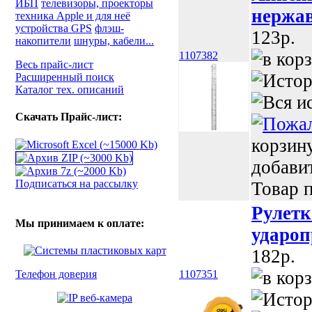
ИБП
телевизоры, проекторы
нержа
техника Apple и для неё
устройства GPS
флэш-
123p.
накопители
шнуры, кабели...
1107382
Весь прайс-лист
Расширенный поиск
Каталог тех. описаний
Скачать Прайс-лист:
корзин
добави
Подписаться на рассылку
Товар п
Рулетк
Мы принимаем к оплате:
удароп
182p.
Телефон доверия
1107351