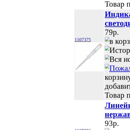
Товар п
Индика
светод
79p.
1107375
корзин
добави
Товар п
Линейк
нержа
93p.