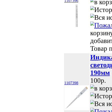
1107396
корзин
добави
Товар п
Индика
светод
190мм
100p.
1107398