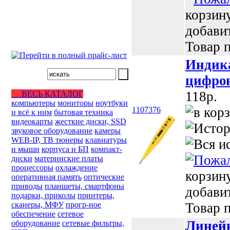
корзин
добави
Товар п
Индика
цифров
118p.
ВЕСЬ КАТАЛОГ
компьютеры
мониторы
ноутбуки
1107376
и всё к ним
бытовая техника
видеокарты
жесткие диски, SSD
звуковое оборудование
камеры
WEB-IP, ТВ тюнеры
клавиатуры
и мыши
корпуса и БП
компакт-
диски
материнские платы
процессоры
охлаждение
корзин
оперативная память
оптические
приводы
планшеты, смартфоны
добави
подарки, приколы
принтеры,
сканеры, МФУ
прогр-ное
Товар п
обеспечение
сетевое
Линейк
оборудование
сетевые фильтры,