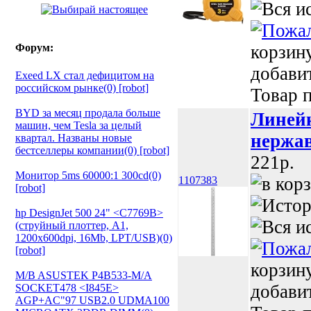
Форум:
корзин
добави
Exeed LX стал дефицитом на
российском рынке(0) [robot]
Товар п
BYD за месяц продала больше
Линейк
машин, чем Tesla за целый
нержа
квартал. Названы новые
бестселлеры компании(0) [robot]
221p.
Монитор 5ms 60000:1 300cd(0)
1107383
[robot]
hp DesignJet 500 24" <C7769B>
(струйный плоттер, A1,
1200х600dpi, 16Mb, LPT/USB)(0)
[robot]
корзин
M/B ASUSTEK P4B533-M/A
добави
SOCKET478 <I845E>
AGP+AC"97 USB2.0 UDMA100