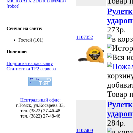
Товар п
MICROATX 2DDR DIMM(0)
[robot]
Рулетк
удароп
273p.
Сейчас на сайте:
1107352
Гостей (101)
Полезное:
Подписка на рассылку
Статистика TF2 сервера
корзин
добави
Товар п
Центральный офис:
Рулетк
г.Томск, ул.Косарева 33,
тел. (3822) 27-46-48
удароп
тел. (3822) 27-48-46
284p.
1107409