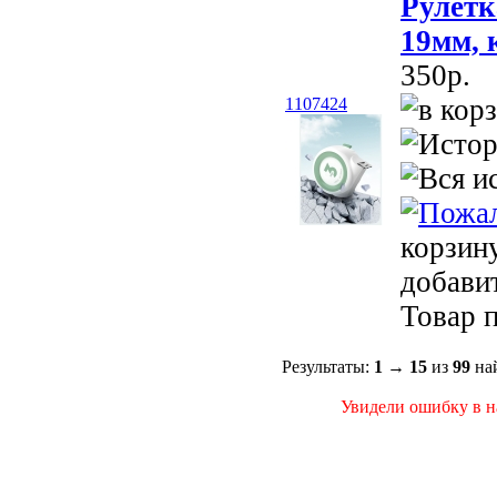
Рулетк
19мм, 
350p.
1107424
корзин
добави
Товар п
Результаты:
1
→
15
из
99
най
Увидели ошибку в на