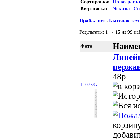
Сортировка:
По возраст
Вид списка:
Эскизы
Сп
Прайс-лист
\
Бытовая тех
Результаты:
1
→
15
из
99
най
Наимен
Фото
Линейк
нержа
48p.
1107397
корзин
добави