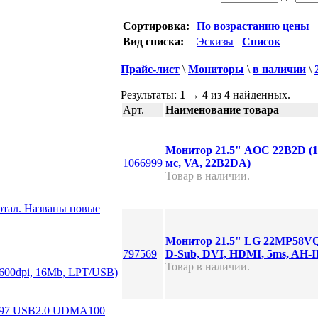
Сортировка:
По возрастанию цены
Вид списка:
Эскизы
Список
Прайс-лист
\
Мониторы
\
в наличии
\
Результаты:
1
→
4
из
4
найденных.
Арт.
Наименование товара
Монитор 21.5" AOC 22B2D (19
1066999
мс, VA, 22B2DA)
Товар в наличии.
ртал. Названы новые
Монитор 21.5" LG 22MP58VQ-
797569
D-Sub, DVI, HDMI, 5ms, AH-I
Товар в наличии.
х600dpi, 16Mb, LPT/USB)
97 USB2.0 UDMA100