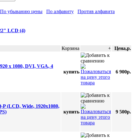
По убыванию цены
По алфавиту
Против алфавита
22" LCD (4)
Корзина
+
Цена,p.
20 x 1080, DVI, VGA, 4
купить
6 900p.
P (LCD, Wide, 1920x1080,
PS)
купить
9 500p.