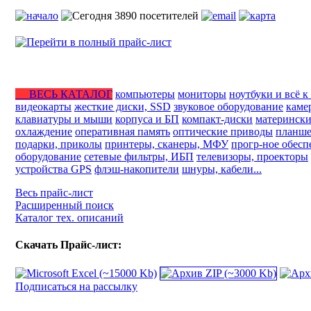
ВЕСЬ КАТАЛОГ
компьютеры
мониторы
ноутбуки и всё к
видеокарты
жесткие диски, SSD
звуковое оборудование
каме
клавиатуры и мыши
корпуса и БП
компакт-диски
матерински
охлаждение
оперативная память
оптические приводы
планше
подарки, приколы
принтеры, сканеры, МФУ
прогр-ное обесп
оборудование
сетевые фильтры, ИБП
телевизоры, проекторы
устройства GPS
флэш-накопители
шнуры, кабели...
Весь прайс-лист
Расширенный поиск
Каталог тех. описаний
Скачать Прайс-лист:
Подписаться на рассылку