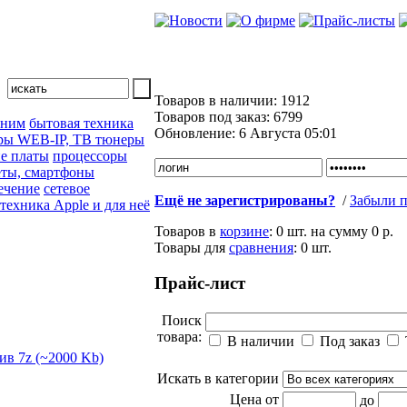
Товаров в наличии:
1912
Товаров под заказ:
6799
 ним
бытовая техника
Обновление:
6 Августа 05:01
ры WEB-IP, ТВ тюнеры
е платы
процессоры
ты, смартфоны
ечение
сетевое
Ещё не зарегистрированы?
/
Забыли п
техника Apple и для неё
Товаров в
корзине
:
0 шт.
на сумму
0 р.
Товары для
сравнения
:
0
шт.
Прайс-лист
Поиск
товара:
В наличии
Под заказ
Искать в категории
Цена от
до