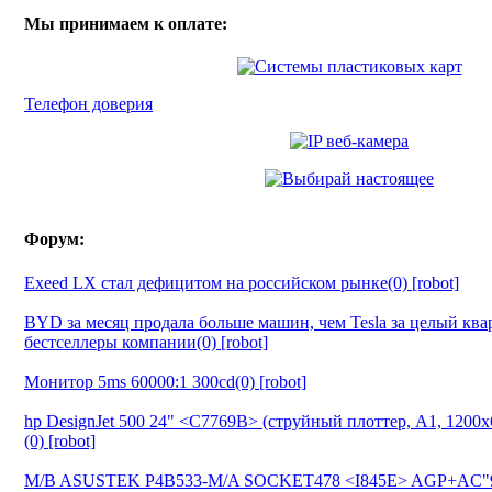
Мы принимаем к оплате:
Телефон доверия
Форум:
Exeed LX стал дефицитом на российском рынке(0) [robot]
BYD за месяц продала больше машин, чем Tesla за целый ква
бестселлеры компании(0) [robot]
Монитор 5ms 60000:1 300cd(0) [robot]
hp DesignJet 500 24" <C7769B> (струйный плоттер, A1, 1200
(0) [robot]
M/B ASUSTEK P4B533-M/A SOCKET478 <I845E> AGP+AC"