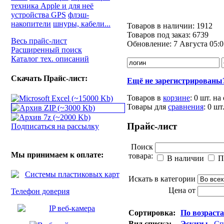
техника Apple и для неё
устройства GPS
флэш-
накопители
шнуры, кабели...
Товаров в наличии:
1912
Товаров под заказ:
6739
Весь прайс-лист
Обновление:
7 Августа 05:0
Расширенный поиск
Каталог тех. описаний
Скачать Прайс-лист:
Ещё не зарегистрированы
Товаров в
корзине
:
0 шт.
на
Товары для
сравнения
:
0
шт
Прайс-лист
Подписаться на рассылку
Поиск
Мы принимаем к оплате:
товара:
В наличии
П
Искать в категории
Цена от
Телефон доверия
Сортировка:
По возраст
Вид списка:
Эскизы
Сп