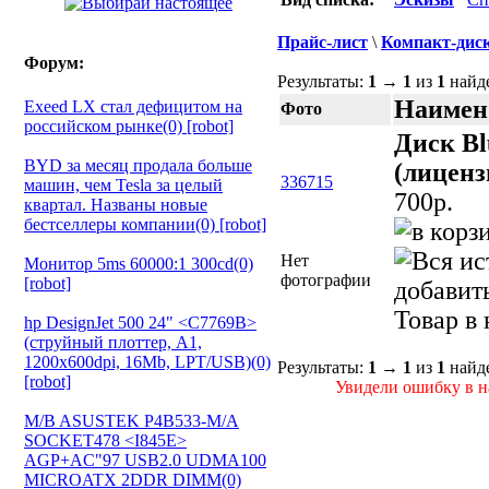
Прайс-лист
\
Компакт-диск
Форум:
Результаты:
1
→
1
из
1
найд
Наимен
Exeed LX стал дефицитом на
Фото
российском рынке(0) [robot]
Диск Bl
BYD за месяц продала больше
(лиценз
336715
машин, чем Tesla за целый
700p.
квартал. Названы новые
бестселлеры компании(0) [robot]
Нет
Монитор 5ms 60000:1 300cd(0)
фотографии
[robot]
добавит
Товар в
hp DesignJet 500 24" <C7769B>
(струйный плоттер, A1,
1200х600dpi, 16Mb, LPT/USB)(0)
Результаты:
1
→
1
из
1
найд
[robot]
Увидели ошибку в на
M/B ASUSTEK P4B533-M/A
SOCKET478 <I845E>
AGP+AC"97 USB2.0 UDMA100
MICROATX 2DDR DIMM(0)