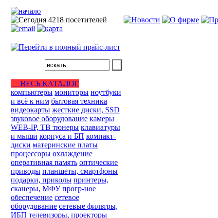
ВЕСЬ КАТАЛОГ
компьютеры
мониторы
ноутбуки
и всё к ним
бытовая техника
видеокарты
жесткие диски, SSD
звуковое оборудование
камеры
WEB-IP, ТВ тюнеры
клавиатуры
и мыши
корпуса и БП
компакт-
диски
материнские платы
процессоры
охлаждение
оперативная память
оптические
приводы
планшеты, смартфоны
подарки, приколы
принтеры,
сканеры, МФУ
прогр-ное
обеспечение
сетевое
оборудование
сетевые фильтры,
ИБП
телевизоры, проекторы