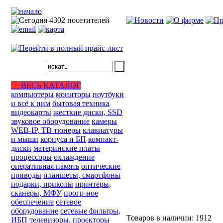
ВЕСЬ КАТАЛОГ
компьютеры
мониторы
ноутбуки
и всё к ним
бытовая техника
видеокарты
жесткие диски, SSD
звуковое оборудование
камеры
WEB-IP, ТВ тюнеры
клавиатуры
и мыши
корпуса и БП
компакт-
диски
материнские платы
процессоры
охлаждение
оперативная память
оптические
приводы
планшеты, смартфоны
подарки, приколы
принтеры,
сканеры, МФУ
прогр-ное
обеспечение
сетевое
оборудование
сетевые фильтры,
Товаров в наличии:
1912
ИБП
телевизоры, проекторы