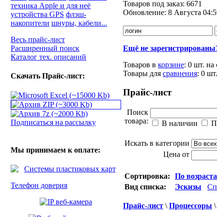
Товаров под заказ:
6671
техника Apple и для неё
Обновление:
8 Августа 04:5
устройства GPS
флэш-
накопители
шнуры, кабели...
Весь прайс-лист
Расширенный поиск
Ещё не зарегистрированы
Каталог тех. описаний
Товаров в
корзине
:
0 шт.
на
Товары для
сравнения
:
0
шт
Скачать Прайс-лист:
Прайс-лист
Поиск
товара:
Подписаться на рассылку
В наличии
П
Искать в категории
Мы принимаем к оплате:
Цена от
Сортировка:
По возраст
Телефон доверия
Вид списка:
Эскизы
Сп
Прайс-лист
\
Процессоры