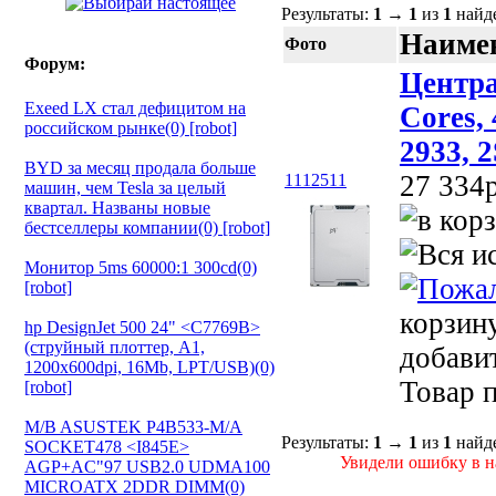
Результаты:
1
→
1
из
1
найд
Наимен
Фото
Форум:
Центра
Exeed LX стал дефицитом на
Cores,
российском рынке(0) [robot]
2933, 
BYD за месяц продала больше
27 334p
1112511
машин, чем Tesla за целый
квартал. Названы новые
бестселлеры компании(0) [robot]
Монитор 5ms 60000:1 300cd(0)
[robot]
корзин
hp DesignJet 500 24" <C7769B>
(струйный плоттер, A1,
добави
1200х600dpi, 16Mb, LPT/USB)(0)
Товар п
[robot]
M/B ASUSTEK P4B533-M/A
Результаты:
1
→
1
из
1
найд
SOCKET478 <I845E>
Увидели ошибку в на
AGP+AC"97 USB2.0 UDMA100
MICROATX 2DDR DIMM(0)