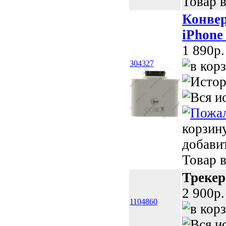
Товар в
Конвер
iPhone
1 890p.
304327
корзин
добави
Товар в
Трекер
2 900p.
1104860