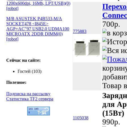
1200х600dpi, 16Mb, LPT/USB)(0)
Перех
[robot]
Connec
M/B ASUSTEK P4B533-M/A
700p.
SOCKET478 <I845E>
AGP+AC"97 USB2.0 UDMA100
775883
MICROATX 2DDR DIMM(0)
[robot]
Сейчас на сайте:
корзин
Гостей (103)
добави
Полезное:
Товар в
Подписка на рассылку
Зарядн
Статистика TF2 сервера
для App
(15Вт)
1105038
990p.