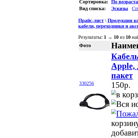
Сортировка:
По возраст
Вид списка:
Эскизы
Сп
Прайс-лист
\
Продукция ко
кабели, переходники и акс
Результаты:
1
→
10
из
10
на
Наимен
Фото
Кабел
Apple, 
пакет
150p.
330256
корзин
добави