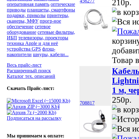
210p.
456277
оперативная память
оптические
приводы
планшеты, смартфоны
подарки, приколы
принтеры,
сканеры, МФУ
прогр-ное
обеспечение
сетевое
оборудование
сетевые фильтры,
ИБП
телевизоры, проекторы
корзин
техника Apple и для неё
добави
устройства GPS
флэш-
накопители
шнуры, кабели...
Товар в
Весь прайс-лист
Кабель
Расширенный поиск
Каталог тех. описаний
Lightn
Скачать Прайс-лист:
1 м, ч
250p.
708817
Подписаться на рассылку
Мы принимаем к оплате: