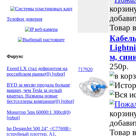
корзин
добави
Телефон доверия
Товар в
Кабель
Lightn
м, син
Форум:
250p.
Exeed LX стал дефицитом на
717920
российском рынке(0) [robot]
BYD за месяц продала больше
машин, чем Tesla за целый
квартал. Названы новые
бестселлеры компании(0) [robot]
корзин
Монитор 5ms 60000:1 300cd(0)
[robot]
добави
hp DesignJet 500 24" <C7769B>
Товар в
(струйный плоттер, A1,