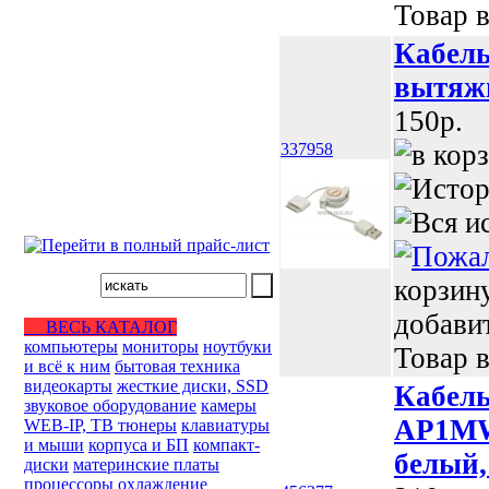
Товар в
Кабель
вытяж
150p.
337958
корзин
добави
ВЕСЬ КАТАЛОГ
компьютеры
мониторы
ноутбуки
Товар в
и всё к ним
бытовая техника
видеокарты
жесткие диски, SSD
Кабель
звуковое оборудование
камеры
AP1MW 
WEB-IP, ТВ тюнеры
клавиатуры
и мыши
корпуса и БП
компакт-
белый,
диски
материнские платы
процессоры
охлаждение