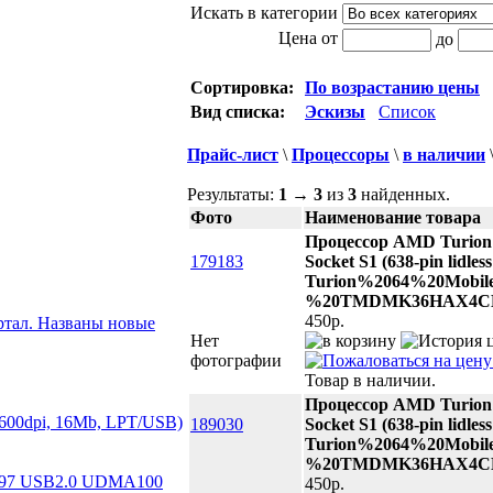
Искать в категории
Цена от
до
Сортировка:
По возрастанию цены
Вид списка:
Эскизы
Список
Прайс-лист
\
Процессоры
\
в наличии
Результаты:
1
→
3
из
3
найденных.
Фото
Наименование товара
Процессор AMD Turion
179183
Socket S1 (638-pin lidl
Turion%2064%20Mobil
%20TMDMK36HAX4CM
450p.
ртал. Названы новые
Нет
фотографии
Товар в наличии.
Процессор AMD Turion
х600dpi, 16Mb, LPT/USB)
189030
Socket S1 (638-pin lidl
Turion%2064%20Mobil
%20TMDMK36HAX4CM
97 USB2.0 UDMA100
450p.