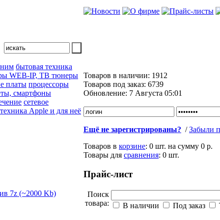
 ним
бытовая техника
ры WEB-IP, ТВ тюнеры
Товаров в наличии:
1912
е платы
процессоры
Товаров под заказ:
6739
ты, смартфоны
Обновление:
7 Августа 05:01
ечение
сетевое
техника Apple и для неё
Ещё не зарегистрированы?
/
Забыли п
Товаров в
корзине
:
0 шт.
на сумму
0 р.
Товары для
сравнения
:
0
шт.
Прайс-лист
Поиск
товара:
В наличии
Под заказ