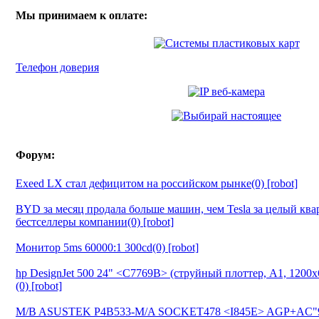
Мы принимаем к оплате:
Телефон доверия
Форум:
Exeed LX стал дефицитом на российском рынке(0) [robot]
BYD за месяц продала больше машин, чем Tesla за целый ква
бестселлеры компании(0) [robot]
Монитор 5ms 60000:1 300cd(0) [robot]
hp DesignJet 500 24" <C7769B> (струйный плоттер, A1, 1200
(0) [robot]
M/B ASUSTEK P4B533-M/A SOCKET478 <I845E> AGP+AC"