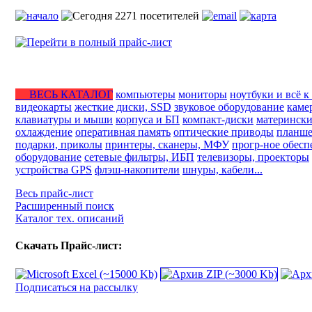
ВЕСЬ КАТАЛОГ
компьютеры
мониторы
ноутбуки и всё к
видеокарты
жесткие диски, SSD
звуковое оборудование
каме
клавиатуры и мыши
корпуса и БП
компакт-диски
матерински
охлаждение
оперативная память
оптические приводы
планше
подарки, приколы
принтеры, сканеры, МФУ
прогр-ное обесп
оборудование
сетевые фильтры, ИБП
телевизоры, проекторы
устройства GPS
флэш-накопители
шнуры, кабели...
Весь прайс-лист
Расширенный поиск
Каталог тех. описаний
Скачать Прайс-лист:
Подписаться на рассылку