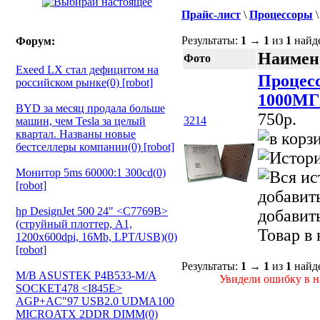
Прайс-лист
\
Процессоры
Результаты:
1
→
1
из
1
найд
Форум:
Наимен
Фото
Exeed LX стал дефицитом на
Процес
российском рынке(0) [robot]
1000МГц
BYD за месяц продала больше
750p.
3214
машин, чем Tesla за целый
квартал. Названы новые
бестселлеры компании(0) [robot]
Монитор 5ms 60000:1 300cd(0)
[robot]
добавит
hp DesignJet 500 24" <C7769B>
добавит
(струйный плоттер, A1,
Товар в
1200х600dpi, 16Mb, LPT/USB)(0)
[robot]
Результаты:
1
→
1
из
1
найд
M/B ASUSTEK P4B533-M/A
Увидели ошибку в на
SOCKET478 <I845E>
AGP+AC"97 USB2.0 UDMA100
MICROATX 2DDR DIMM(0)