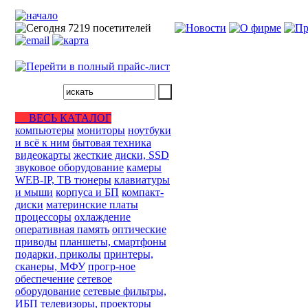
ВЕСЬ КАТАЛОГ
компьютеры
мониторы
ноутбуки
и всё к ним
бытовая техника
видеокарты
жесткие диски, SSD
звуковое оборудование
камеры
WEB-IP, ТВ тюнеры
клавиатуры
и мыши
корпуса и БП
компакт-
диски
материнские платы
процессоры
охлаждение
оперативная память
оптические
приводы
планшеты, смартфоны
подарки, приколы
принтеры,
сканеры, МФУ
прогр-ное
обеспечение
сетевое
оборудование
сетевые фильтры,
ИБП
телевизоры, проекторы