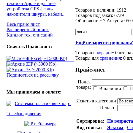
техника Apple и для неё
устройства GPS
флэш-
Товаров в наличии:
1912
накопители
шнуры, кабели...
Товаров под заказ:
6739
Обновление:
7 Августа 05:0
Весь прайс-лист
Расширенный поиск
Каталог тех. описаний
Ещё не зарегистрированы
Скачать Прайс-лист:
Товаров в
корзине
:
0 шт.
на
Товары для
сравнения
:
0
шт
Прайс-лист
Подписаться на рассылку
Поиск
товара:
В наличии
П
Мы принимаем к оплате:
Искать в категории
Цена от
Телефон доверия
Сортировка:
По возраст
Вид списка:
Эскизы
Сп