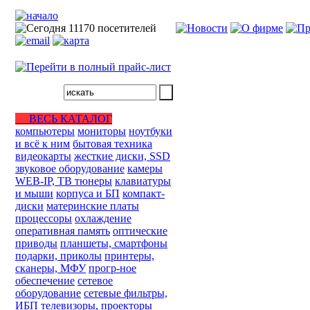
ВЕСЬ КАТАЛОГ
компьютеры
мониторы
ноутбуки
и всё к ним
бытовая техника
видеокарты
жесткие диски, SSD
звуковое оборудование
камеры
WEB-IP, ТВ тюнеры
клавиатуры
и мыши
корпуса и БП
компакт-
диски
материнские платы
процессоры
охлаждение
оперативная память
оптические
приводы
планшеты, смартфоны
подарки, приколы
принтеры,
сканеры, МФУ
прогр-ное
обеспечение
сетевое
оборудование
сетевые фильтры,
ИБП
телевизоры, проекторы