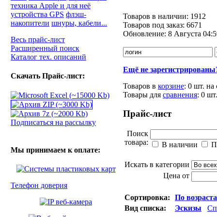
техника Apple и для неё
устройства GPS
флэш-
Товаров в наличии:
1912
накопители
шнуры, кабели...
Товаров под заказ:
6671
Обновление:
8 Августа 04:5
Весь прайс-лист
Расширенный поиск
Каталог тех. описаний
Ещё не зарегистрированы
Скачать Прайс-лист:
Товаров в
корзине
:
0 шт.
на
Товары для
сравнения
:
0
шт
Прайс-лист
Подписаться на рассылку
Поиск
товара:
В наличии
П
Мы принимаем к оплате:
Искать в категории
Цена от
Телефон доверия
Сортировка:
По возраст
Вид списка:
Эскизы
Сп