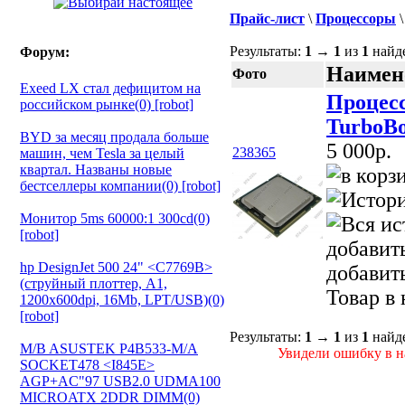
Прайс-лист
\
Процессоры
Результаты:
1
→
1
из
1
найд
Форум:
Наимен
Фото
Exeed LX стал дефицитом на
Процесс
российском рынке(0) [robot]
TurboBo
BYD за месяц продала больше
5 000p.
238365
машин, чем Tesla за целый
квартал. Названы новые
бестселлеры компании(0) [robot]
Монитор 5ms 60000:1 300cd(0)
[robot]
добавит
hp DesignJet 500 24" <C7769B>
добавит
(струйный плоттер, A1,
Товар в
1200х600dpi, 16Mb, LPT/USB)(0)
[robot]
Результаты:
1
→
1
из
1
найд
M/B ASUSTEK P4B533-M/A
Увидели ошибку в на
SOCKET478 <I845E>
AGP+AC"97 USB2.0 UDMA100
MICROATX 2DDR DIMM(0)