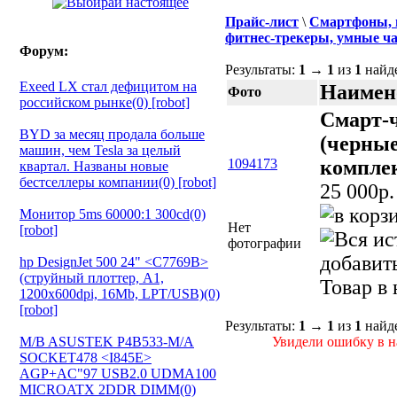
Прайс-лист
\
Смартфоны, 
фитнес-трекеры, умные ча
Форум:
Результаты:
1
→
1
из
1
найд
Exeed LX стал дефицитом на
Наимен
Фото
российском рынке(0) [robot]
Смарт-ч
BYD за месяц продала больше
(черные
машин, чем Tesla за целый
1094173
компле
квартал. Названы новые
бестселлеры компании(0) [robot]
25 000p.
Монитор 5ms 60000:1 300cd(0)
Нет
[robot]
фотографии
добавит
hp DesignJet 500 24" <C7769B>
(струйный плоттер, A1,
Товар в
1200х600dpi, 16Mb, LPT/USB)(0)
[robot]
Результаты:
1
→
1
из
1
найд
M/B ASUSTEK P4B533-M/A
Увидели ошибку в на
SOCKET478 <I845E>
AGP+AC"97 USB2.0 UDMA100
MICROATX 2DDR DIMM(0)