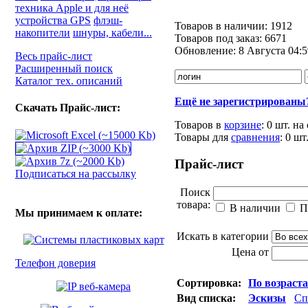
техника Apple и для неё
устройства GPS
флэш-
Товаров в наличии:
1912
накопители
шнуры, кабели...
Товаров под заказ:
6671
Обновление:
8 Августа 04:5
Весь прайс-лист
Расширенный поиск
Каталог тех. описаний
Ещё не зарегистрированы
Скачать Прайс-лист:
Товаров в
корзине
:
0 шт.
на
Товары для
сравнения
:
0
шт
Прайс-лист
Подписаться на рассылку
Поиск
товара:
В наличии
П
Мы принимаем к оплате:
Искать в категории
Цена от
Телефон доверия
Сортировка:
По возраст
Вид списка:
Эскизы
Сп