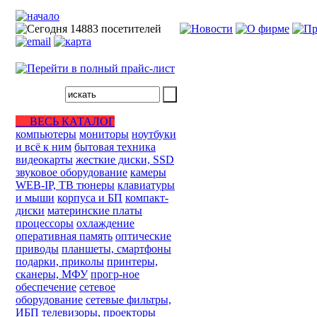
ВЕСЬ КАТАЛОГ
компьютеры
мониторы
ноутбуки
и всё к ним
бытовая техника
видеокарты
жесткие диски, SSD
звуковое оборудование
камеры
WEB-IP, ТВ тюнеры
клавиатуры
и мыши
корпуса и БП
компакт-
диски
материнские платы
процессоры
охлаждение
оперативная память
оптические
приводы
планшеты, смартфоны
подарки, приколы
принтеры,
сканеры, МФУ
прогр-ное
обеспечение
сетевое
оборудование
сетевые фильтры,
ИБП
телевизоры, проекторы