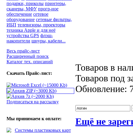
подарки, приколы
принтеры,
сканеры, МФУ
прогр-ное
обеспечение
сетевое
оборудование
сетевые фильтры,
ИБП
телевизоры, проекторы
техника Apple и для неё
устройства GPS
флэш-
накопители
шнуры, кабели...
Весь прайс-лист
Расширенный поиск
Каталог тех. описаний
Товаров в на
Скачать Прайс-лист:
Товаров под з
Обновление:
Подписаться на рассылку
Мы принимаем к оплате:
Ещё не заре