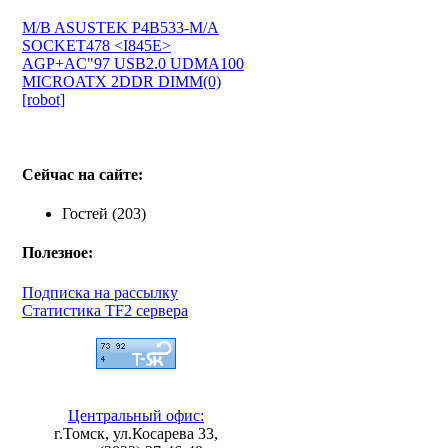
M/B ASUSTEK P4B533-M/A
SOCKET478 <I845E>
AGP+AC"97 USB2.0 UDMA100
MICROATX 2DDR DIMM(0)
[robot]
Сейчас на сайте:
Гостей (203)
Полезное:
Подписка на рассылку
Статистика TF2 сервера
Центральный офис:
г.Томск, ул.Косарева 33,