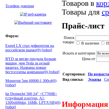
Товаров в
кор
Телефон доверия
Товары для
с
Прайс-лист
Форум:
Поиск
товара:
В наличии
П
Exeed LX стал дефицитом на
российском рынке(0) [robot]
Искать в категории
BYD за месяц продала больше
Цена от
машин, чем Tesla за целый
квартал. Названы новые
бестселлеры компании(0) [robot]
Сортировка:
По возраст
Вид списка:
Эскизы
Сп
Монитор 5ms 60000:1 300cd(0)
[robot]
hp DesignJet 500 24" <C7769B>
(струйный плоттер, A1,
Информация о
1200х600dpi, 16Mb, LPT/USB)(0)
[robot]