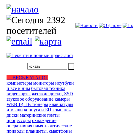
ВЕСЬ КАТАЛОГ
компьютеры
мониторы
ноутбуки
и всё к ним
бытовая техника
видеокарты
жесткие диски, SSD
звуковое оборудование
камеры
WEB-IP, ТВ тюнеры
клавиатуры
и мыши
корпуса и БП
компакт-
диски
материнские платы
процессоры
охлаждение
оперативная память
оптические
приводы
планшеты, смартфоны