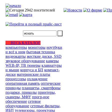
ВЕСЬ КАТАЛОГ
компьютеры
мониторы
ноутбуки
и всё к ним
бытовая техника
видеокарты
жесткие диски, SSD
звуковое оборудование
камеры
WEB-IP, ТВ тюнеры
клавиатуры
и мыши
корпуса и БП
компакт-
диски
материнские платы
процессоры
охлаждение
оперативная память
оптические
приводы
планшеты, смартфоны
подарки, приколы
принтеры,
сканеры, МФУ
прогр-ное
обеспечение
сетевое
оборудование
сетевые фильтры,
ИБП
телевизоры, проекторы