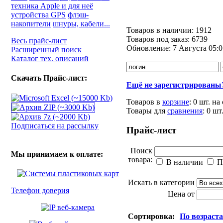
техника Apple и для неё
устройства GPS
флэш-
накопители
шнуры, кабели...
Товаров в наличии:
1912
Товаров под заказ:
6739
Весь прайс-лист
Обновление:
7 Августа 05:0
Расширенный поиск
Каталог тех. описаний
Скачать Прайс-лист:
Ещё не зарегистрированы
Товаров в
корзине
:
0 шт.
на
Товары для
сравнения
:
0
шт
Подписаться на рассылку
Прайс-лист
Поиск
Мы принимаем к оплате:
товара:
В наличии
П
Искать в категории
Телефон доверия
Цена от
Сортировка:
По возраст