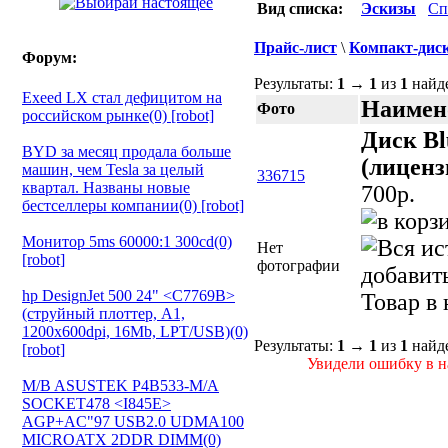
Вид списка:
Эскизы
Сп
Прайс-лист
\
Компакт-диск
Форум:
Результаты:
1
→
1
из
1
найд
Exeed LX стал дефицитом на
Наимен
Фото
российском рынке(0) [robot]
Диск Bl
BYD за месяц продала больше
(лиценз
машин, чем Tesla за целый
336715
квартал. Названы новые
700p.
бестселлеры компании(0) [robot]
Монитор 5ms 60000:1 300cd(0)
Нет
[robot]
фотографии
добавит
hp DesignJet 500 24" <C7769B>
Товар в
(струйный плоттер, A1,
1200х600dpi, 16Mb, LPT/USB)(0)
Результаты:
1
→
1
из
1
найд
[robot]
Увидели ошибку в на
M/B ASUSTEK P4B533-M/A
SOCKET478 <I845E>
AGP+AC"97 USB2.0 UDMA100
MICROATX 2DDR DIMM(0)