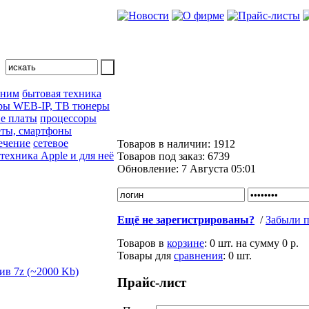
 ним
бытовая техника
ры WEB-IP, ТВ тюнеры
е платы
процессоры
ты, смартфоны
ечение
сетевое
Товаров в наличии:
1912
техника Apple и для неё
Товаров под заказ:
6739
Обновление:
7 Августа 05:01
Ещё не зарегистрированы?
/
Забыли п
Товаров в
корзине
:
0 шт.
на сумму
0 р.
Товары для
сравнения
:
0
шт.
Прайс-лист