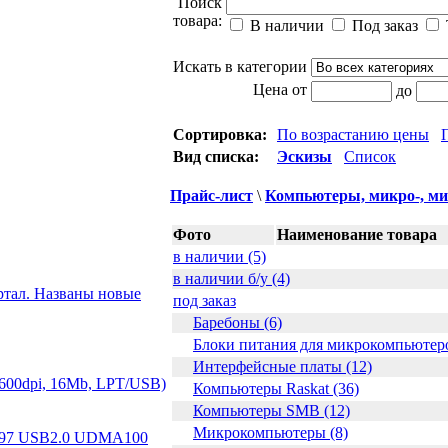
Поиск
товара:
В наличии
Под заказ
Искать в категории
Цена от
до
Сортировка:
По возрастанию цены
Вид списка:
Эскизы
Список
Прайс-лист
\
Компьютеры, микро-, ми
Фото
Наименование товара
в наличии (5)
в наличии б/у (4)
ртал. Названы новые
под заказ
Баребоны (6)
Блоки питания для микрокомпьютеро
Интерфейсные платы (12)
х600dpi, 16Mb, LPT/USB)
Компьютеры Raskat (36)
Компьютеры SMB (12)
Микрокомпьютеры (8)
97 USB2.0 UDMA100