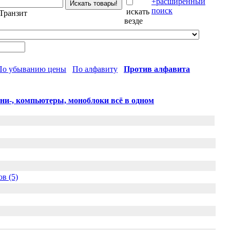
+расширенный
поиск
искать
Транзит
везде
По убыванию цены
По алфавиту
Против алфавита
ни-, компьютеры, моноблоки всё в одном
в (5)