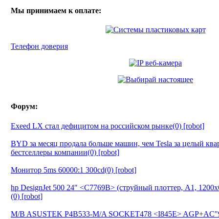
Мы принимаем к оплате:
Телефон доверия
Форум:
Exeed LX стал дефицитом на российском рынке(0) [robot]
BYD за месяц продала больше машин, чем Tesla за целый ква
бестселлеры компании(0) [robot]
Монитор 5ms 60000:1 300cd(0) [robot]
hp DesignJet 500 24" <C7769B> (струйный плоттер, A1, 1200
(0) [robot]
M/B ASUSTEK P4B533-M/A SOCKET478 <I845E> AGP+AC"