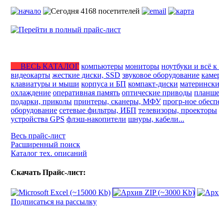
ВЕСЬ КАТАЛОГ
компьютеры
мониторы
ноутбуки и всё к
видеокарты
жесткие диски, SSD
звуковое оборудование
каме
клавиатуры и мыши
корпуса и БП
компакт-диски
матерински
охлаждение
оперативная память
оптические приводы
планше
подарки, приколы
принтеры, сканеры, МФУ
прогр-ное обесп
оборудование
сетевые фильтры, ИБП
телевизоры, проекторы
устройства GPS
флэш-накопители
шнуры, кабели...
Весь прайс-лист
Расширенный поиск
Каталог тех. описаний
Скачать Прайс-лист:
Подписаться на рассылку