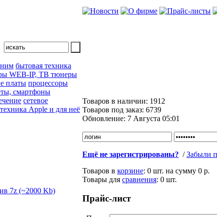
 ним
бытовая техника
ры WEB-IP, ТВ тюнеры
е платы
процессоры
ты, смартфоны
ечение
сетевое
Товаров в наличии:
1912
техника Apple и для неё
Товаров под заказ:
6739
Обновление:
7 Августа 05:01
Ещё не зарегистрированы?
/
Забыли п
Товаров в
корзине
:
0 шт.
на сумму
0 р.
Товары для
сравнения
:
0
шт.
Прайс-лист