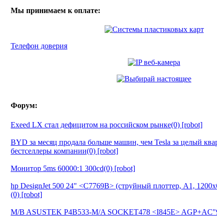
Мы принимаем к оплате:
Телефон доверия
Форум:
Exeed LX стал дефицитом на российском рынке(0) [robot]
BYD за месяц продала больше машин, чем Tesla за целый ква
бестселлеры компании(0) [robot]
Монитор 5ms 60000:1 300cd(0) [robot]
hp DesignJet 500 24" <C7769B> (струйный плоттер, A1, 1200
(0) [robot]
M/B ASUSTEK P4B533-M/A SOCKET478 <I845E> AGP+AC"