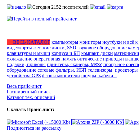
ВЕСЬ КАТАЛОГ
компьютеры
мониторы
ноутбуки и всё к
видеокарты
жесткие диски, SSD
звуковое оборудование
каме
клавиатуры и мыши
корпуса и БП
компакт-диски
матерински
охлаждение
оперативная память
оптические приводы
планше
подарки, приколы
принтеры, сканеры, МФУ
прогр-ное обесп
оборудование
сетевые фильтры, ИБП
телевизоры, проекторы
устройства GPS
флэш-накопители
шнуры, кабели...
Весь прайс-лист
Расширенный поиск
Каталог тех. описаний
Скачать Прайс-лист:
Подписаться на рассылку