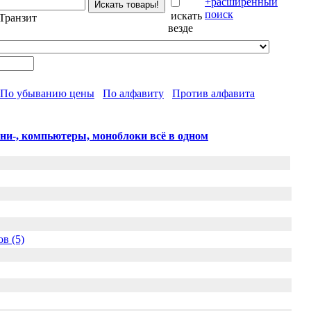
+расширенный
поиск
искать
Транзит
везде
По убыванию цены
По алфавиту
Против алфавита
ни-, компьютеры, моноблоки всё в одном
в (5)