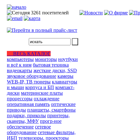
ВЕСЬ КАТАЛОГ
компьютеры
мониторы
ноутбуки
и всё к ним
бытовая техника
видеокарты
жесткие диски, SSD
звуковое оборудование
камеры
WEB-IP, ТВ тюнеры
клавиатуры
и мыши
корпуса и БП
компакт-
диски
материнские платы
процессоры
охлаждение
оперативная память
оптические
приводы
планшеты, смартфоны
подарки, приколы
принтеры,
сканеры, МФУ
прогр-ное
обеспечение
сетевое
оборудование
сетевые фильтры,
ИБП
телевизоры, проекторы