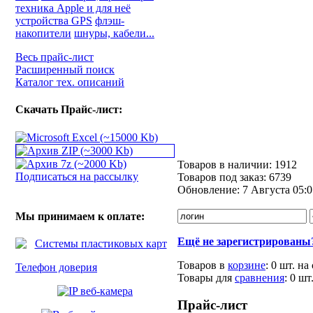
техника Apple и для неё
устройства GPS
флэш-
накопители
шнуры, кабели...
Весь прайс-лист
Расширенный поиск
Каталог тех. описаний
Скачать Прайс-лист:
Товаров в наличии:
1912
Подписаться на рассылку
Товаров под заказ:
6739
Обновление:
7 Августа 05:0
Мы принимаем к оплате:
Ещё не зарегистрированы
Товаров в
корзине
:
0 шт.
на
Телефон доверия
Товары для
сравнения
:
0
шт
Прайс-лист