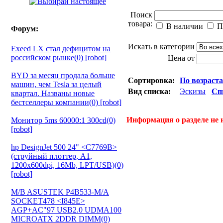
Поиск
товара:
В наличии
П
Форум:
Искать в категории
Exeed LX стал дефицитом на
российском рынке(0) [robot]
Цена от
BYD за месяц продала больше
Сортировка:
По возраст
машин, чем Tesla за целый
Вид списка:
Эскизы
Сп
квартал. Названы новые
бестселлеры компании(0) [robot]
Информация о разделе не 
Монитор 5ms 60000:1 300cd(0)
[robot]
hp DesignJet 500 24" <C7769B>
(струйный плоттер, A1,
1200х600dpi, 16Mb, LPT/USB)(0)
[robot]
M/B ASUSTEK P4B533-M/A
SOCKET478 <I845E>
AGP+AC"97 USB2.0 UDMA100
MICROATX 2DDR DIMM(0)