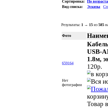
Сортировка:
По возраст
Вид списка:
Эскизы
Сп
Результаты:
1
→
15
из
585
на
Наимен
Фото
Кабель
USB-AM
1.8м, 
659164
120p.
Нет
фотографии
корзин
Товар в