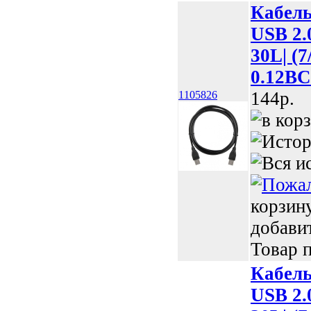
Кабел
USB 2.
30L| (
0.12BC
144p.
1105826
корзин
добави
Товар п
Кабел
USB 2.