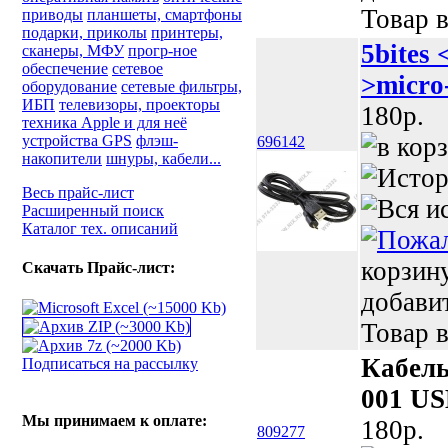
Товар в
приводы
планшеты, смартфоны
подарки, приколы
принтеры,
5bites
сканеры, МФУ
прогр-ное
обеспечение
сетевое
>micro
оборудование
сетевые фильтры,
ИБП
телевизоры, проекторы
180p.
техника Apple и для неё
устройства GPS
флэш-
696142
накопители
шнуры, кабели...
Весь прайс-лист
Расширенный поиск
Каталог тех. описаний
корзин
Скачать Прайс-лист:
добави
Товар в
Кабель
Подписаться на рассылку
001 US
Мы принимаем к оплате:
180p.
809277