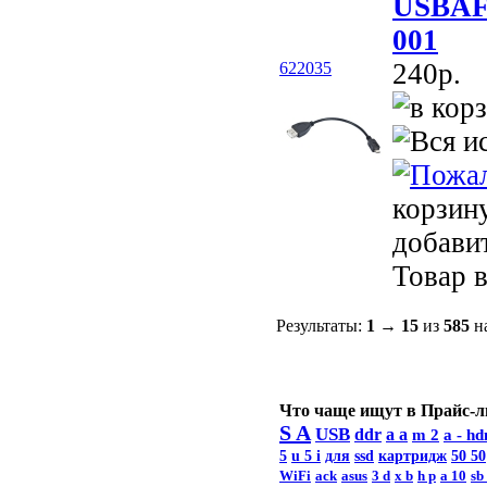
USBAF/
001
240p.
622035
корзин
добави
Товар в
Результаты:
1
→
15
из
585
на
Что чаще ищут в Прайс-л
S A
USB
ddr
a a
m 2
a -
hd
5
u 5 i
для
ssd
картридж
50 50
WiFi
ack
asus
3 d
x b
h p
a 10
sb