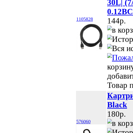
30L| (
0.12BC
144p.
1105828
корзин
добави
Товар п
Картри
Black
180p.
576060