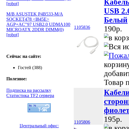
Кабел
[robot]
USB 2.
M/B ASUSTEK P4B533-M/A
Белый
SOCKET478 <I845E>
AGP+AC"97 USB2.0 UDMA100
190p.
1105836
MICROATX 2DDR DIMM(0)
[robot]
Сейчас на сайте:
корзин
Гостей (388)
добави
Полезное:
Товар п
Подписка на рассылку
Кабели
Статистика TF2 сервера
сторон
фиоле
195p.
1105806
Центральный офис: