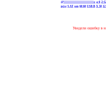
@\\\\\\\\\\\\\\\\\\\\\\\\\\\\\\\\c
а 6
2 
pci-e
S AT
son
60 60
USB B
X 50
12
Увидели ошибку в на