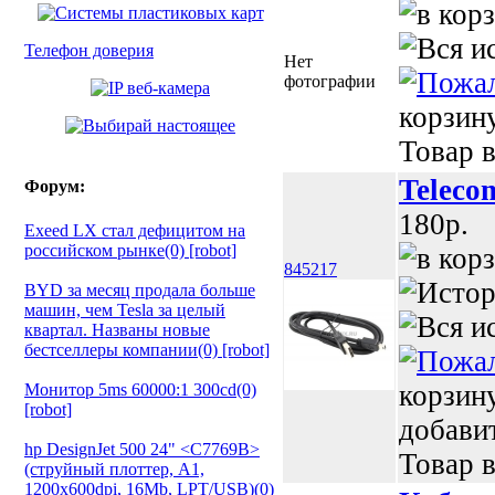
Телефон доверия
Нет
фотографии
корзин
Товар в
Teleco
Форум:
180p.
Exeed LX стал дефицитом на
российском рынке(0) [robot]
845217
BYD за месяц продала больше
машин, чем Tesla за целый
квартал. Названы новые
бестселлеры компании(0) [robot]
корзин
Монитор 5ms 60000:1 300cd(0)
[robot]
добави
hp DesignJet 500 24" <C7769B>
Товар в
(струйный плоттер, A1,
1200х600dpi, 16Mb, LPT/USB)(0)