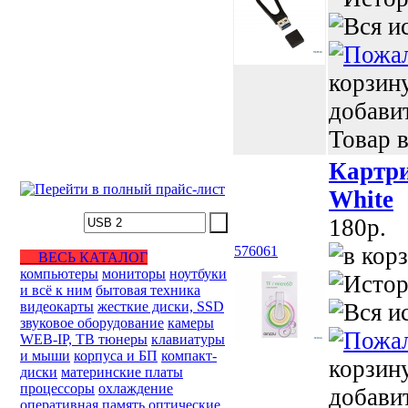
корзин
добави
Товар в
Картри
White
180p.
576061
ВЕСЬ КАТАЛОГ
компьютеры
мониторы
ноутбуки
и всё к ним
бытовая техника
видеокарты
жесткие диски, SSD
звуковое оборудование
камеры
WEB-IP, ТВ тюнеры
клавиатуры
и мыши
корпуса и БП
компакт-
корзин
диски
материнские платы
процессоры
охлаждение
добави
оперативная память
оптические