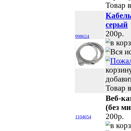
Товар в
Кабель
серый
200p.
998624
корзин
добави
Товар в
Веб-ка
(без м
200p.
1104654