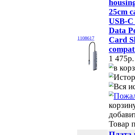
housin
25cm c
USB-C 
Data P
Card Sl
1108617
compat
1 475p.
корзин
добави
Товар п
Плата 