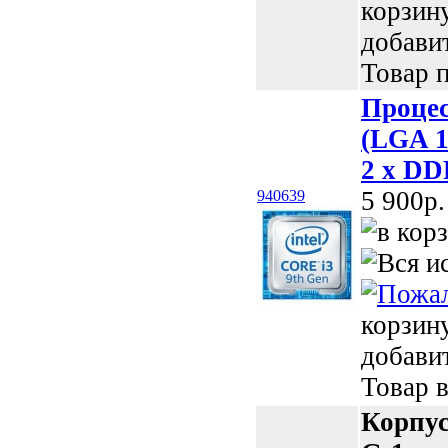
корзин
добави
Товар п
Процес
(LGA 11
2 х DD
5 900p.
940639
корзин
добави
Товар в
Корпу