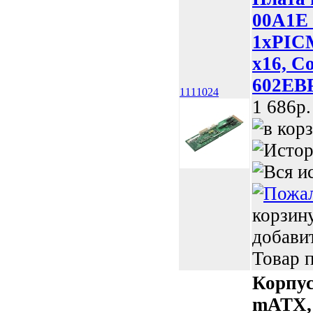
00A1E 
1xPICM
x16, C
602EBP
1111024
1 686p.
корзин
добави
Товар п
Корпус
mATX, 