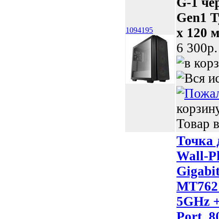
G-1 че
Gen1 T
x 120 
1094195
6 300p.
корзин
Товар в
Точка 
Wall-P
Gigabit
MT762
5GHz +
Port, 8