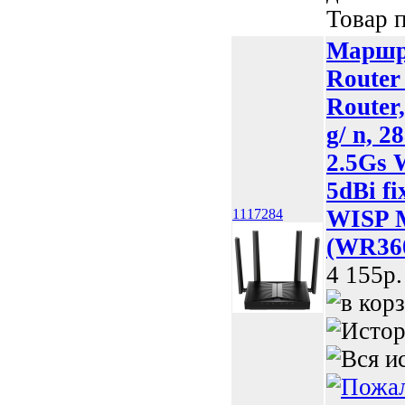
Товар п
Маршру
Router
Router,
g/ n, 
2.5Gs W
5dBi fi
WISP M
1117284
(WR360
4 155p.