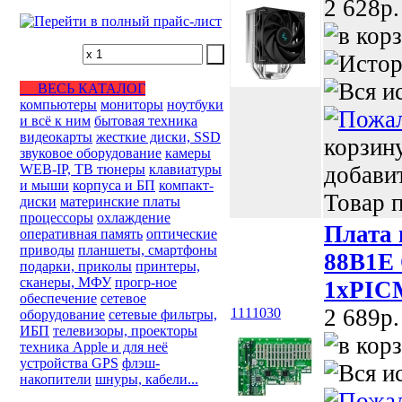
2 628p.
ВЕСЬ КАТАЛОГ
компьютеры
мониторы
ноутбуки
и всё к ним
бытовая техника
видеокарты
жесткие диски, SSD
корзин
звуковое оборудование
камеры
WEB-IP, ТВ тюнеры
клавиатуры
добави
и мыши
корпуса и БП
компакт-
Товар п
диски
материнские платы
процессоры
охлаждение
Плата 
оперативная память
оптические
приводы
планшеты, смартфоны
88B1E 
подарки, приколы
принтеры,
сканеры, МФУ
прогр-ное
1xPICM
обеспечение
сетевое
2 689p.
1111030
оборудование
сетевые фильтры,
ИБП
телевизоры, проекторы
техника Apple и для неё
устройства GPS
флэш-
накопители
шнуры, кабели...