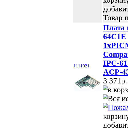
корзин
добави
Товар п
Плата 
64C1E 
1xPICM
Compat
IPC-61
1111021
ACP-43
3 371p.
корзин
добави