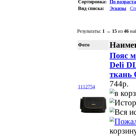
Сортировка:
По возраст
Вид списка:
Эскизы
Сп
Результаты:
1
→
15
из
46
най
Наимен
Фото
Пояс 
Deli D
ткань 
744p.
1112754
корзин