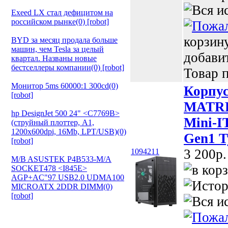
Exeed LX стал дефицитом на
российском рынке(0) [robot]
корзин
BYD за месяц продала больше
машин, чем Tesla за целый
добави
квартал. Названы новые
бестселлеры компании(0) [robot]
Товар п
Монитор 5ms 60000:1 300cd(0)
Корпу
[robot]
MATREX
hp DesignJet 500 24" <C7769B>
Mini-I
(струйный плоттер, A1,
1200х600dpi, 16Mb, LPT/USB)(0)
Gen1 T
[robot]
3 200p.
1094211
M/B ASUSTEK P4B533-M/A
SOCKET478 <I845E>
AGP+AC"97 USB2.0 UDMA100
MICROATX 2DDR DIMM(0)
[robot]