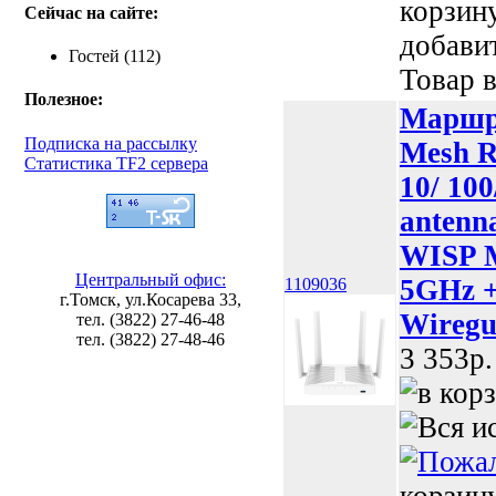
корзин
Сейчас на сайте:
добави
Гостей (112)
Товар в
Полезное:
Маршру
Подписка на рассылку
Mesh R
Статистика TF2 сервера
10/ 100
antenna
WISP Mo
Центральный офис:
5GHz +
1109036
г.Томск, ул.Косарева 33,
Wiregu
тел. (3822) 27-46-48
тел. (3822) 27-48-46
3 353p.