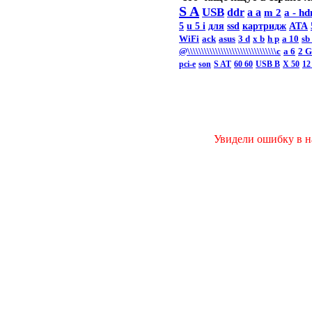
S A
USB
ddr
a a
m 2
a -
hd
5
u 5 i
для
ssd
картридж
ATA
WiFi
ack
asus
3 d
x b
h p
a 10
sb
@\\\\\\\\\\\\\\\\\\\\\\\\\\\\\\\\c
а 6
2 
pci-e
son
S AT
60 60
USB B
X 50
12
Увидели ошибку в на