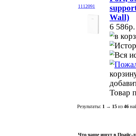
suppor
1112091
Wall)
6 586p.
корзин
добави
Товар п
Результаты:
1
→
15
из
46
най
Что чаще ищут в Прайс-л