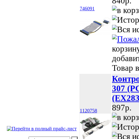
840p.
746091
корзин
добави
Товар в
Контро
307 (P
(EX28
897p.
1120758