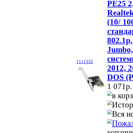
PE25 2
Realte
(10/ 10
станда
802.1p,
Jumbo
систем
1111332
2012, 
DOS (P
1 071p.
корзин