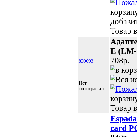
корзин
добави
Товар в
Адапте
E (LM-
708p.
830693
Нет
фотографии
корзин
Товар в
Espada
card P