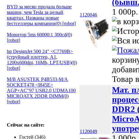
(бывш.
BYD за месяц продала больше
1 000p.
машин, чем Tesla за целый
1120046
квартал. Названы новые
бестселлеры компании(0) [robot]
Монитор 5ms 60000:1 300cd(0)
[robot]
hp DesignJet 500 24" <C7769B>
(струйный плоттер, A1,
корзин
1200х600dpi, 16Mb, LPT/USB)(0)
добави
[robot]
Товар в
M/B ASUSTEK P4B533-M/A
SOCKET478 <I845E>
Мат. п
AGP+AC"97 USB2.0 UDMA100
MICROATX 2DDR DIMM(0)
процес
[robot]
DDR2 
MicroA
Сейчас на сайте:
употре
1120049
1 000p.
Гостей (346)