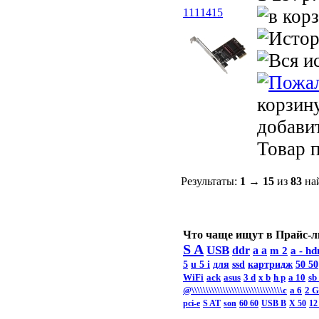
1111415
корзин
добави
Товар п
Результаты:
1
→
15
из
83
най
Что чаще ищут в Прайс-л
S A
USB
ddr
a a
m 2
a -
hd
5
u 5 i
для
ssd
картридж
50 50
WiFi
ack
asus
3 d
x b
h p
a 10
sb
@\\\\\\\\\\\\\\\\\\\\\\\\\\\\\\\\c
а 6
2 
pci-e
S AT
son
60 60
USB B
X 50
12