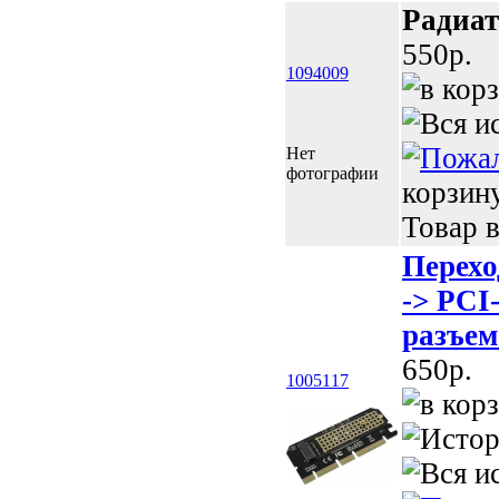
Радиат
550p.
1094009
Нет
фотографии
корзин
Товар в
Перех
-> PCI
разъем
650p.
1005117