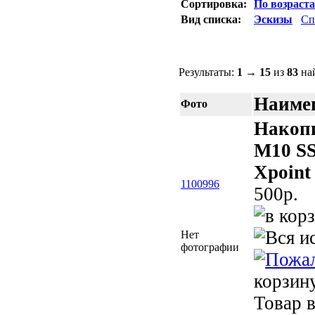
Сортировка:
По возраст
Вид списка:
Эскизы
Сп
Результаты:
1
→
15
из
83
най
Наимен
Фото
Накопи
M10 S
Xpoint
1100996
500p.
Нет
фотографии
корзин
Товар в