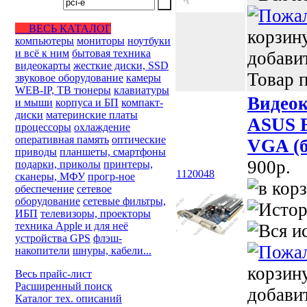
ВЕСЬ КАТАЛОГ
корзин
компьютеры
мониторы
ноутбуки
и всё к ним
бытовая техника
добави
видеокарты
жесткие диски, SSD
Товар п
звуковое оборудование
камеры
WEB-IP, ТВ тюнеры
клавиатуры
Видеок
и мыши
корпуса и БП
компакт-
диски
материнские платы
ASUS 
процессоры
охлаждение
оперативная память
оптические
VGA (б
приводы
планшеты, смартфоны
900p.
подарки, приколы
принтеры,
1120048
сканеры, МФУ
прогр-ное
обеспечение
сетевое
оборудование
сетевые фильтры,
ИБП
телевизоры, проекторы
техника Apple и для неё
устройства GPS
флэш-
накопители
шнуры, кабели...
корзин
Весь прайс-лист
Расширенный поиск
добави
Каталог тех. описаний