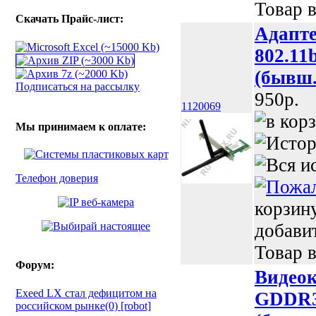
Товар в
Скачать Прайс-лист:
Адапте
802.11b
(бывш.
Подписаться на рассылку
950p.
1120069
Мы принимаем к оплате:
Телефон доверия
корзин
добави
Товар в
Форум:
Видеок
Exeed LX стал дефицитом на
GDDR3,
российском рынке(0) [robot]