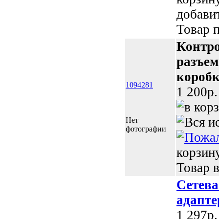
добави
Товар п
Контро
разъем
короб
1094281
1 200p.
Нет
фотографии
корзин
Товар в
Сетева
адапте
1 297p.