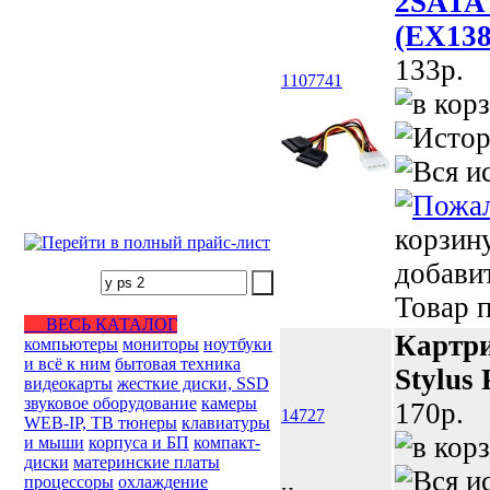
2SATA
(EX13
133p.
1107741
корзин
добави
Товар п
ВЕСЬ КАТАЛОГ
Картри
компьютеры
мониторы
ноутбуки
и всё к ним
бытовая техника
Stylus
видеокарты
жесткие диски, SSD
звуковое оборудование
камеры
170p.
14727
WEB-IP, ТВ тюнеры
клавиатуры
и мыши
корпуса и БП
компакт-
диски
материнские платы
процессоры
охлаждение