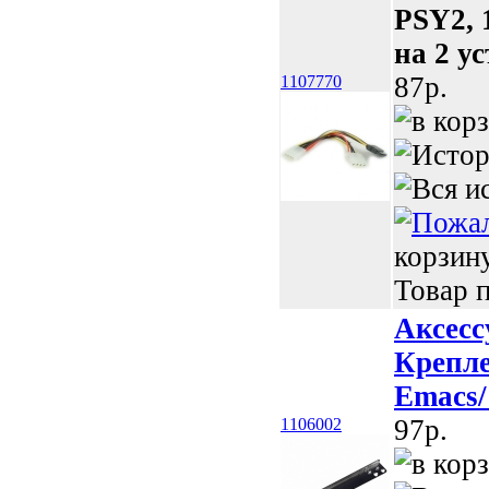
PSY2, 
на 2 ус
87p.
1107770
корзин
Товар п
Аксесс
Крепле
Emacs/
97p.
1106002