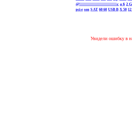
@\\\\\\\\\\\\\\\\\\\\\\\\\\\\\\\\c
а 6
2 
pci-e
son
S AT
60 60
USB B
X 50
12
Увидели ошибку в на