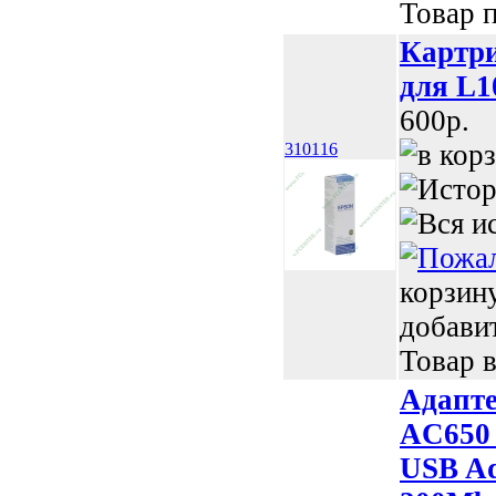
Товар п
Картри
для L1
600p.
310116
корзин
добави
Товар в
Адапте
AC650 
USB Ad