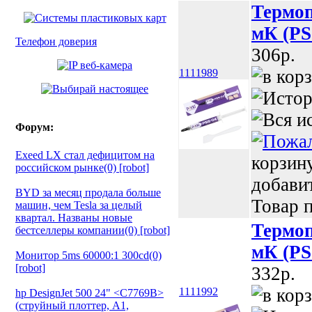
Термоп
мК (PS
Телефон доверия
306p.
1111989
Форум:
Exeed LX стал дефицитом на
корзин
российском рынке(0) [robot]
добави
BYD за месяц продала больше
Товар п
машин, чем Tesla за целый
квартал. Названы новые
Термоп
бестселлеры компании(0) [robot]
мК (PS
Монитор 5ms 60000:1 300cd(0)
[robot]
332p.
1111992
hp DesignJet 500 24" <C7769B>
(струйный плоттер, A1,