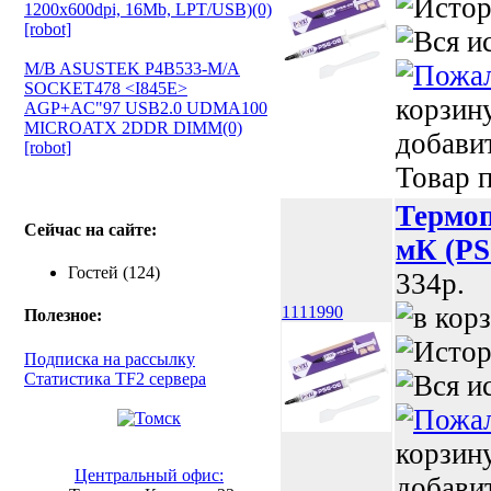
1200х600dpi, 16Mb, LPT/USB)(0)
[robot]
M/B ASUSTEK P4B533-M/A
SOCKET478 <I845E>
корзин
AGP+AC"97 USB2.0 UDMA100
MICROATX 2DDR DIMM(0)
добави
[robot]
Товар п
Термоп
Сейчас на сайте:
мК (PS
Гостей (124)
334p.
1111990
Полезное:
Подписка на рассылку
Статистика TF2 сервера
корзин
Центральный офис:
добави