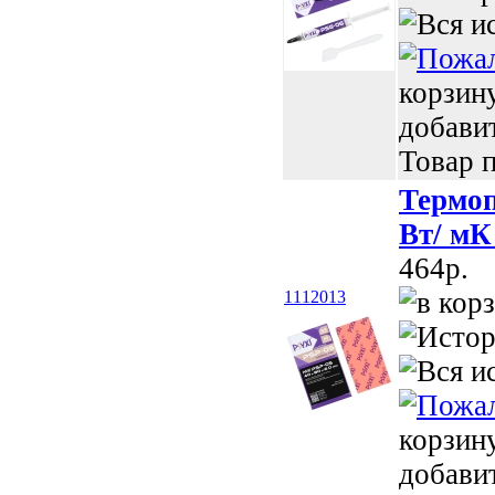
корзин
добави
Товар п
Термоп
Вт/ мК
464p.
1112013
корзин
добави