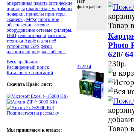
Нет
оперативная память
оптические
фотографии
приводы
планшеты, смартфоны
подарки, приколы
принтеры,
корзин
сканеры, МФУ
прогр-ное
Товар в
обеспечение
сетевое
оборудование
сетевые фильтры,
Картри
ИБП
телевизоры, проекторы
техника Apple и для неё
Photo 
устройства GPS
флэш-
накопители
шнуры, кабели...
620/ 6
Весь прайс-лист
230p.
372214
Расширенный поиск
Каталог тех. описаний
Скачать Прайс-лист:
корзин
Подписаться на рассылку
добави
Товар в
Мы принимаем к оплате: