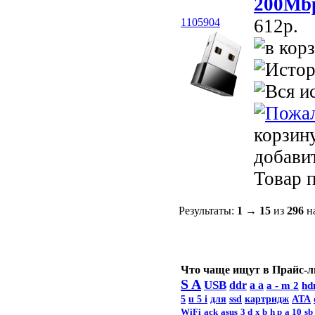
200Mbp
612p.
1105904
корзин
добави
Товар п
Результаты:
1
→
15
из
296
на
Что чаще ищут в Прайс-л
S A
USB
ddr
a a
a -
m 2
hd
5
u 5 i
для
ssd
картридж
ATA
WiFi
ack
asus
3 d
x b
h p
a 10
sb