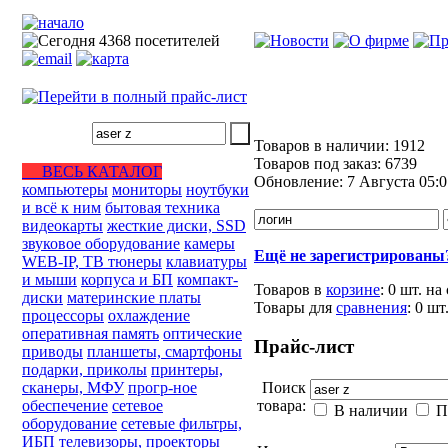
Товаров в наличии:
1912
Товаров под заказ:
6739
ВЕСЬ КАТАЛОГ
Обновление:
7 Августа 05:0
компьютеры
мониторы
ноутбуки
и всё к ним
бытовая техника
видеокарты
жесткие диски, SSD
звуковое оборудование
камеры
Ещё не зарегистрированы
WEB-IP, ТВ тюнеры
клавиатуры
и мыши
корпуса и БП
компакт-
Товаров в
корзине
:
0 шт.
на
диски
материнские платы
Товары для
сравнения
:
0
шт
процессоры
охлаждение
оперативная память
оптические
Прайс-лист
приводы
планшеты, смартфоны
подарки, приколы
принтеры,
сканеры, МФУ
прогр-ное
Поиск
обеспечение
сетевое
товара:
В наличии
П
оборудование
сетевые фильтры,
ИБП
телевизоры, проекторы