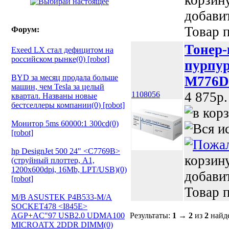
корзин
добави
Товар п
Форум:
Тонер
Exeed LX стал дефицитом на
российском рынке(0) [robot]
пурпур
BYD за месяц продала больше
M776DN
машин, чем Tesla за целый
4 875p.
1108056
квартал. Названы новые
бестселлеры компании(0) [robot]
Монитор 5ms 60000:1 300cd(0)
[robot]
hp DesignJet 500 24" <C7769B>
корзин
(струйный плоттер, A1,
1200х600dpi, 16Mb, LPT/USB)(0)
добави
[robot]
Товар п
M/B ASUSTEK P4B533-M/A
SOCKET478 <I845E>
AGP+AC"97 USB2.0 UDMA100
Результаты:
1
→
2
из
2
найд
MICROATX 2DDR DIMM(0)