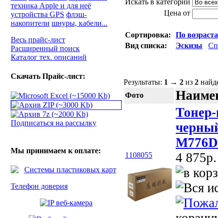
Искать в категории
техника Apple и для неё
Цена от
устройства GPS
флэш-
накопители
шнуры, кабели...
Сортировка:
По возраст
Весь прайс-лист
Вид списка:
Эскизы
Сп
Расширенный поиск
Каталог тех. описаний
Скачать Прайс-лист:
Результаты:
1
→
2
из
2
найд
Наимен
Фото
Тонер
Подписаться на рассылку
черный
M776DN
Мы принимаем к оплате:
4 875p.
1108055
Телефон доверия