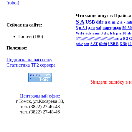
[robot]
Что чаще ищут в Прайс-л
S A
USB
ddr
a a
m 2
a -
hd
Сейчас на сайте:
5
u 5 i
для
ssd
картридж
50 50
WiFi
ack
asus
3 d
x b
h p
a 10
sb
Гостей (186)
@\\\\\\\\\\\\\\\\\\\\\\\\\\\\\\\\c
а 6
2 
pci-e
son
S AT
60 60
USB B
X 50
12
Полезное:
Подписка на рассылку
Статистика TF2 сервера
Увидели ошибку в на
Центральный офис:
г.Томск, ул.Косарева 33,
тел. (3822) 27-46-48
тел. (3822) 27-48-46